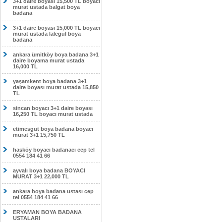
3+1 daire boyası 15,500 TL boyacı
murat ustada balgat boya
badana
3+1 daire boyası 15,000 TL boyacı
murat ustada lalegül boya
badana
ankara ümitköy boya badana 3+1
daire boyama murat ustada
16,000 TL
yaşamkent boya badana 3+1
daire boyası murat ustada 15,850
TL
sincan boyacı 3+1 daire boyası
16,250 TL boyacı murat ustada
etimesgut boya badana boyacı
murat 3+1 15,750 TL
hasköy boyacı badanacı cep tel
0554 184 41 66
ayvalı boya badana BOYACI
MURAT 3+1 22,000 TL
ankara boya badana ustası cep
tel 0554 184 41 66
ERYAMAN BOYA BADANA
USTALARI