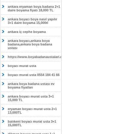
ankara eryaman boya badana 2+1
daire boyama fiyatı 18,000 TL
ankara boyacı boya nasıl yapılır
3+1 daire boyama 15,000tl
ankara iç cephe boyama
ankara boyacı,ankara boya
badana,ankara boya badana
ustası
https://www.boyabadanaustalari.com/
boyacı murat usta
boyacı murat usta 0554 184 41 66
ankara boya badana ustası ev
boyama fiyatları
ankara boyacı murat usta 3+1
15,000 TL
eryaman boyacı murat usta 2+1
13,000TL
batıkent boyacı murat usta 3+1
15,000TL