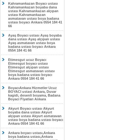
Kahramankazan Boyacı ustası
Kahramankazan boyaba dana
ustası Kahramankazan alçıpan
ustası Kahramankazan
asmatavan ustası boya badana
ustası boyacı Ankara 0554 184 41
66
Ayaş Boyacı ustası Ayaş boyaba
dana ustası Ayaş alçıpan ustası
Ayaş asmatavan ustası boya
badana ustası boyacı Ankara
0554 184 41 66
Etimesgut ucuz Boyacı
Etimesgut boyacı ustası
Etimesgut alçıpan ustası
Etimesgut asmatavan ustası
boya badana ustası boyacı
Ankara 0554 184 41 66
BoyacıAnkara Hizmetler Ucuz
BOYACI ustasi Ankara, Duvar
kagidi, desenli boyama, Badana
Boyaci Fiyatları Ankara
Akyurt Boyacı ustası Akyurt
boyaba dana ustası Akyurt
alçıpan ustası Akyurt asmatavan
ustası boya badana ustası boyacı
Ankara 0554 184 41 66
Ankara boyacı ustası,Ankara
boya badana ustası,Ankara