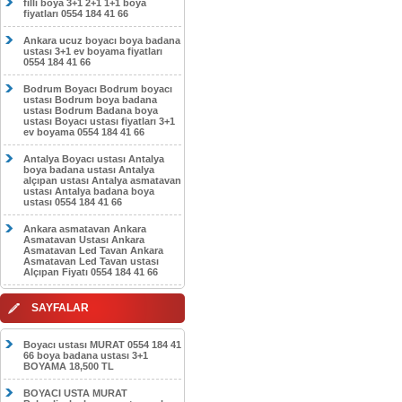
filli boya 3+1 2+1 1+1 boya
fiyatları 0554 184 41 66
Ankara ucuz boyacı boya badana
ustası 3+1 ev boyama fiyatları
0554 184 41 66
Bodrum Boyacı Bodrum boyacı
ustası Bodrum boya badana
ustası Bodrum Badana boya
ustası Boyacı ustası fiyatları 3+1
ev boyama 0554 184 41 66
Antalya Boyacı ustası Antalya
boya badana ustası Antalya
alçıpan ustası Antalya asmatavan
ustası Antalya badana boya
ustası 0554 184 41 66
Ankara asmatavan Ankara
Asmatavan Ustası Ankara
Asmatavan Led Tavan Ankara
Asmatavan Led Tavan ustası
Alçıpan Fiyatı 0554 184 41 66
SAYFALAR
Boyacı ustası MURAT 0554 184 41
66 boya badana ustası 3+1
BOYAMA 18,500 TL
BOYACI USTA MURAT