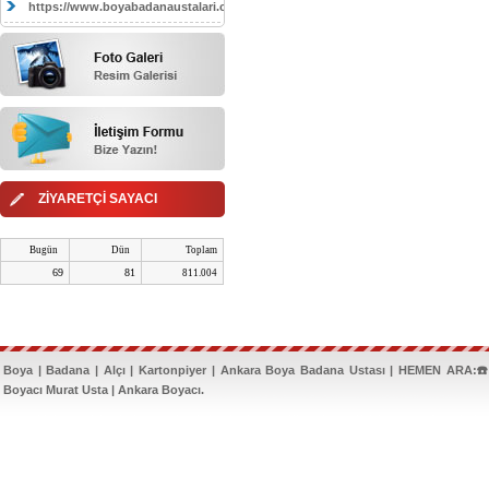
https://www.boyabadanaustalari.com/
ZİYARETÇİ SAYACI
Bugün
Dün
Toplam
69
81
811.004
Boya | Badana | Alçı | Kartonpiyer | Ankara Boya Badana Ustası | HEMEN ARA:☎️
Boyacı Murat Usta | Ankara Boyacı.