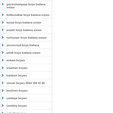
gaziosmanpaşa boya badana
ustası
kırkkonaklar boya badana ustası
kazan boya badana ustası
polatlı boya badana ustası
tuzluçayır boya badana ustası
yüzüncüyıl boya badana
emek boya badana ustası
ankara boyacı
eryaman boyacı
batıkent boyacı
sincan boyacı 0554 184 41 66
keçiören boyacı
çankaya boyacı
ümitköy boyacı