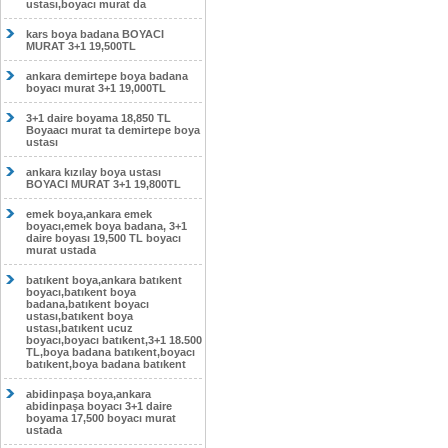
ustası,boyacı murat da
kars boya badana BOYACI
MURAT 3+1 19,500TL
ankara demirtepe boya badana
boyacı murat 3+1 19,000TL
3+1 daire boyama 18,850 TL
Boyaacı murat ta demirtepe boya
ustası
ankara kızılay boya ustası
BOYACI MURAT 3+1 19,800TL
emek boya,ankara emek
boyacı,emek boya badana, 3+1
daire boyası 19,500 TL boyacı
murat ustada
batıkent boya,ankara batıkent
boyacı,batıkent boya
badana,batıkent boyacı
ustası,batıkent boya
ustası,batıkent ucuz
boyacı,boyacı batıkent,3+1 18.500
TL,boya badana batıkent,boyacı
batıkent,boya badana batıkent
abidinpaşa boya,ankara
abidinpaşa boyacı 3+1 daire
boyama 17,500 boyacı murat
ustada