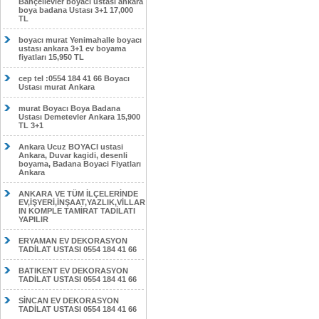
Bahçelievler boyacı ustası ankara
boya badana Ustası 3+1 17,000
TL
boyacı murat Yenimahalle boyacı
ustası ankara 3+1 ev boyama
fiyatları 15,950 TL
cep tel :0554 184 41 66 Boyacı
Ustası murat Ankara
murat Boyacı Boya Badana
Ustası Demetevler Ankara 15,900
TL 3+1
Ankara Ucuz BOYACI ustasi
Ankara, Duvar kagidi, desenli
boyama, Badana Boyaci Fiyatları
Ankara
ANKARA VE TÜM İLÇELERİNDE
EV,İŞYERİ,İNŞAAT,YAZLIK,VİLLAR
IN KOMPLE TAMİRAT TADİLATI
YAPILIR
ERYAMAN EV DEKORASYON
TADİLAT USTASI 0554 184 41 66
BATIKENT EV DEKORASYON
TADİLAT USTASI 0554 184 41 66
SİNCAN EV DEKORASYON
TADİLAT USTASI 0554 184 41 66