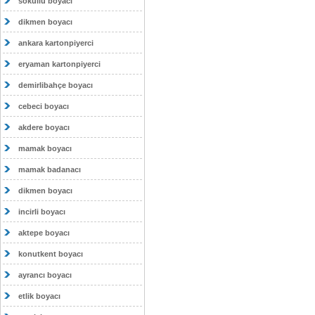
sokullu boyacı
dikmen boyacı
ankara kartonpiyerci
eryaman kartonpiyerci
demirlibahçe boyacı
cebeci boyacı
akdere boyacı
mamak boyacı
mamak badanacı
dikmen boyacı
incirli boyacı
aktepe boyacı
konutkent boyacı
ayrancı boyacı
etlik boyacı