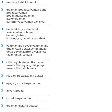
ümitköy tadilat tamirat
eryaman boyacı,eryaman ucuz
boyacı,eryaman
boyabadana,eryaman
parke,eryaman
kartonpiyer,eryaman alçı sıva
batıkent boyacı,batıkent
sıvacı,batıkent boya
badana,batıkent
kartonpiyer,asmatavan ustası
yenimahalle boyacı,yenimahalle
duvar kagıt ustası,yenimahalle
ucuz boyacı,kartonpiyer,asma
tavan ustası ankara
etlik boyabadana,etlik asma
tavan,etlik boyacıı,etlik gergi
tavan,etlik usta boyacı
rüzgarlı boya badana ustası
aşagıeglence boya badana
akyurt boyacı
çubuk boya badana
eryaman elektrik ustaları