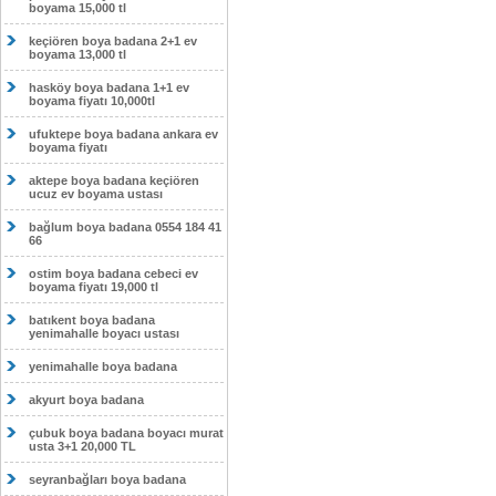
boyama 15,000 tl
keçiören boya badana 2+1 ev
boyama 13,000 tl
hasköy boya badana 1+1 ev
boyama fiyatı 10,000tl
ufuktepe boya badana ankara ev
boyama fiyatı
aktepe boya badana keçiören
ucuz ev boyama ustası
bağlum boya badana 0554 184 41
66
ostim boya badana cebeci ev
boyama fiyatı 19,000 tl
batıkent boya badana
yenimahalle boyacı ustası
yenimahalle boya badana
akyurt boya badana
çubuk boya badana boyacı murat
usta 3+1 20,000 TL
seyranbağları boya badana