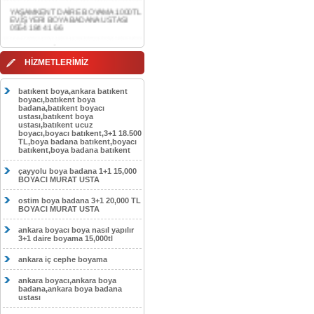
0554 184 41 66
AKDERE DAİRE BOYAMA 1000TL
EV,İŞYERİ BOYA BADANA USTASI
0554 184 41 66
CEBECİ DAİRE BOYAMA 1000TL
HİZMETLERİMİZ
EV,İŞYERİ BOYA BADANA USTASI
0554 184 41 66
batıkent boya,ankara batıkent
HASKÖY DAİRE BOYAMA 1000TL
boyacı,batıkent boya
EV,İŞYERİ BOYA BADANA USTASI
badana,batıkent boyacı
0554 184 41 66
ustası,batıkent boya
ustası,batıkent ucuz
boyacı,boyacı batıkent,3+1 18.500
GÖLBAŞI DAİRE BOYAMA 1000TL
TL,boya badana batıkent,boyacı
EV,İŞYERİ BOYA BADANA USTASI
batıkent,boya badana batıkent
0554 184 41 66
çayyolu boya badana 1+1 15,000
SOKULLU DAİRE BOYAMA 1000TL
BOYACI MURAT USTA
EV,İŞYERİ BOYA BADANA USTASI
0554 184 41 66
ostim boya badana 3+1 20,000 TL
BOYACI MURAT USTA
ankara boyacı boya nasıl yapılır
3+1 daire boyama 15,000tl
ankara iç cephe boyama
ankara boyacı,ankara boya
badana,ankara boya badana
ustası