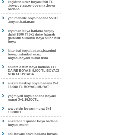
keçiören ucuz boyacı 600 TL
.boya ustası.ev boyama .boya
badana
yenimahalle boya badana 550TL
.boyacı.badanacı
eryaman boya badana herşey
dahil 1800 Tl 3+1 daire faturalı
garantili silikonlu boya siline bilir
boya
istanbul boya badana,istanbul
boyacı,istanbul ucuz
boyacı,boyacı murat usta
ankara ostim boya badana 1+1
DAİRE BOYASI 9,000 TL BOYACI
MURAT USTADA
ankara hasköy boya badana 2+1
15,000 TL BOYACI MURAT
yeğmiyeli boya badana boyacı
murat 3+1 16,500TL
ara gelsin boyacı murat 3+1
19,000TL
ankarada 1 günde boya badana
boyacı murat
acil boyacı boya badana boyacı