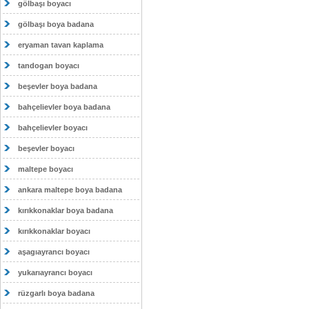
gölbaşı boyacı
gölbaşı boya badana
eryaman tavan kaplama
tandogan boyacı
beşevler boya badana
bahçelievler boya badana
bahçelievler boyacı
beşevler boyacı
maltepe boyacı
ankara maltepe boya badana
kırıkkonaklar boya badana
kırıkkonaklar boyacı
aşagıayrancı boyacı
yukarıayrancı boyacı
rüzgarlı boya badana