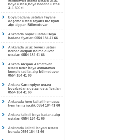
asmatavan ustası ankara ucuz
boya ustası,boya badana ustası
3+1 500 tl
Boya badana ustaları Fayans
döşeme ustası fayans m2 fiyatı
alçı alçıpan Bölmeduvar
Ankarada boyacı ustası Boya
badana fiyatları 0554 184 41 66
Ankarada ucuz boyacı ustası
nerede alçıpan bölme duvar
ustaları 0554 184 41 66
Ankara Alçıpan Asmatavan
ustası ucuz boya asmatavan
komple tadilat alçı bölmeduvar
0554 184 41 66
Ankara Kartonpiyer ustası
boyabadana ustası usta fiyatları
0554 184 41 66
Ankarada hem kaliteli hemucuz
hem temiz işçilik 0554 184 41 66
Ankara kaliteli boya badana alçı
ustaları 0554 184 41 66
Ankarada kaliteli boyacı ustası
burada 0554 184 41 66