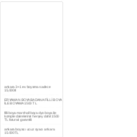
ankara 3+1 ev boyama sadece
15,000tl
ERYAMAN BOYA BADANA FİLLİ BOYA
İLE BOYAMA 1500 TL
filli boya marshall boya dyo boya ile
komple daireleriniz herşey dahil 1500
TL faturalı garantili
ankara boyacı ucuz oyacı ankara
15.000TL
YAŞAMKENT DAİRE BOYAMA 1000TL
EV,İŞYERİ BOYA BADANA USTASI