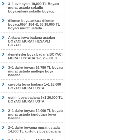
3+1 ev boyası 19,000 TL Boyacı
murat ustada sokullu
boya,ankara sokullu boyacı,
dikmen boya,ankara dikmen
boyacı,0554 184 41 66 18,000 TL
boyacı murat ustada
Ankara boya badana ustaları
BOYACI MURAT HESAPLI
BOYACI
demetevler boya badana BOYACI
MURAT USTADA 3+1 25,000 TL
3+1 daire boyası 16,750 TL boyacı
murat ustada maltepe boya
badana
çayyolu boya badana 1+1 15,000
BOYACI MURAT USTA
ostim boya badana 3+1 20,000 TL
BOYACI MURAT USTA
2+1 daire boyası 14,000 TL boyacı
murat ustada tandoğan boya
badana
2+1 daire boyama murat ustada
14,500 TL kurtuluş boya badana