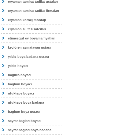
eryaman tamirat tadilat ustaları
eryaman tamirat tadilat firmaları
eryaman kornej montajı
eryaman su tesisatcıları
etimesgut ev boyama fiyatları
keçiören asmatavan ustası
yıldız boya badana ustası
yıldız boyacı
baglıca boyacı
baglum boyacı
ufuktepe boyacı
ufuktepe boya badana
baglum boya ustası
seyranbagları boyacı
seyranbagları boya badana