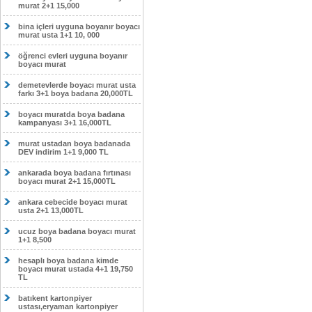
murat 2+1 15,000
bina içleri uyguna boyanır boyacı
murat usta 1+1 10, 000
öğrenci evleri uyguna boyanır
boyacı murat
demetevlerde boyacı murat usta
farkı 3+1 boya badana 20,000TL
boyacı muratda boya badana
kampanyası 3+1 16,000TL
murat ustadan boya badanada
DEV indirim 1+1 9,000 TL
ankarada boya badana fırtınası
boyacı murat 2+1 15,000TL
ankara cebecide boyacı murat
usta 2+1 13,000TL
ucuz boya badana boyacı murat
1+1 8,500
hesaplı boya badana kimde
boyacı murat ustada 4+1 19,750
TL
batıkent kartonpiyer
ustası,eryaman kartonpiyer