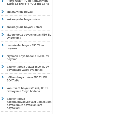
ETİMESĞUT EV DEKORASYON
TADİLAT USTASI 0554 184 41 66
ankara yıldız boyacı
ankara yıldız boya ustası
ankara yıldız boyacı ustası
akdere ucuz boyacı ustası 550 TL
ev boyama
demetevler boyacı 550 TL ev
boyama
eryaman boya badana 550TL ev
boyama
batıkent boya ustası 6500 TL ev
boyama/boyacı/boya ustası
gölbaşı boya ustası 550 TL EV
BOYAMA
konutkent boya ustası 6,500 TL
ev boyama /boya badana
batıkent boya
badana.boyacı.boyacı ustası.usta
boyacı.ucuz boyacı.ankara
boyacıları.