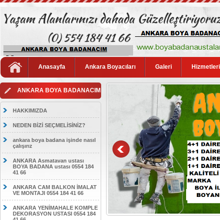
Anasayfa
Ankara Boyacıları
Galeri
Hizmetler
ANKARA BOYA BADANACIM
HAKKIMIZDA
NEDEN BİZİ SEÇMELİSİNİZ?
ankara boya badana işinde nasıl
çalışırız
ANKARA Asmatavan ustası
BOYA BADANA ustası 0554 184
41 66
ANKARA CAM BALKON İMALAT
VE MONTAJI 0554 184 41 66
ANKARA YENİMAHALE KOMPLE
DEKORASYON USTASI 0554 184
41 66