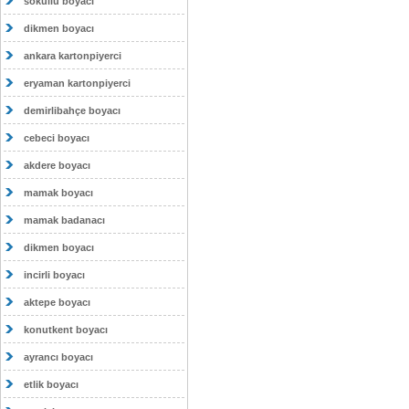
sokullu boyacı
dikmen boyacı
ankara kartonpiyerci
eryaman kartonpiyerci
demirlibahçe boyacı
cebeci boyacı
akdere boyacı
mamak boyacı
mamak badanacı
dikmen boyacı
incirli boyacı
aktepe boyacı
konutkent boyacı
ayrancı boyacı
etlik boyacı