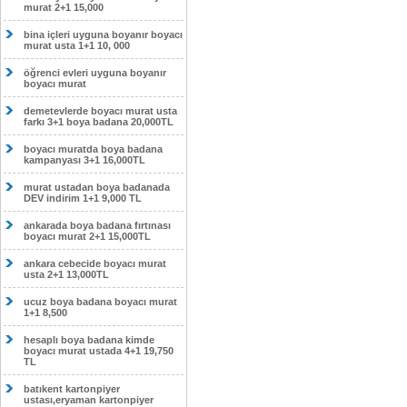
murat 2+1 15,000
bina içleri uyguna boyanır boyacı
murat usta 1+1 10, 000
öğrenci evleri uyguna boyanır
boyacı murat
demetevlerde boyacı murat usta
farkı 3+1 boya badana 20,000TL
boyacı muratda boya badana
kampanyası 3+1 16,000TL
murat ustadan boya badanada
DEV indirim 1+1 9,000 TL
ankarada boya badana fırtınası
boyacı murat 2+1 15,000TL
ankara cebecide boyacı murat
usta 2+1 13,000TL
ucuz boya badana boyacı murat
1+1 8,500
hesaplı boya badana kimde
boyacı murat ustada 4+1 19,750
TL
batıkent kartonpiyer
ustası,eryaman kartonpiyer