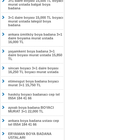
3+1 daire boyası 15,500 TL boyacı
murat ustada balgat boya
badana
3+1 daire boyası 15,000 TL boyacı
murat ustada lalegül boya
badana
ankara ümitköy boya badana 3+1
daire boyama murat ustada
16,000 TL
yaşamkent boya badana 3+1
daire boyası murat ustada 15,850
TL
sincan boyacı 3+1 daire boyası
16,250 TL boyacı murat ustada
etimesgut boya badana boyacı
murat 3+1 15,750 TL
hasköy boyacı badanacı cep tel
0554 184 41 66
ayvalı boya badana BOYACI
MURAT 3+1 22,000 TL
ankara boya badana ustası cep
tel 0554 184 41 66
ERYAMAN BOYA BADANA
USTALARI