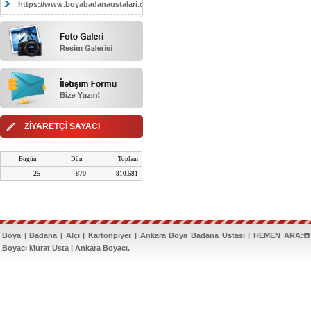
https://www.boyabadanaustalari.com/
ZİYARETÇİ SAYACI
Bugün
Dün
Toplam
25
870
810.681
Boya | Badana | Alçı | Kartonpiyer | Ankara Boya Badana Ustası | HEMEN ARA:☎️
Boyacı Murat Usta | Ankara Boyacı.