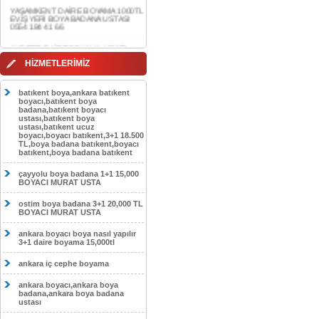
0554 184 41 66
AKDERE DAİRE BOYAMA 1000TL
EV,İŞYERİ BOYA BADANA USTASI
0554 184 41 66
CEBECİ DAİRE BOYAMA 1000TL
HİZMETLERİMİZ
EV,İŞYERİ BOYA BADANA USTASI
0554 184 41 66
batıkent boya,ankara batıkent
HASKÖY DAİRE BOYAMA 1000TL
boyacı,batıkent boya
EV,İŞYERİ BOYA BADANA USTASI
badana,batıkent boyacı
0554 184 41 66
ustası,batıkent boya
ustası,batıkent ucuz
boyacı,boyacı batıkent,3+1 18.500
GÖLBAŞI DAİRE BOYAMA 1000TL
TL,boya badana batıkent,boyacı
EV,İŞYERİ BOYA BADANA USTASI
batıkent,boya badana batıkent
0554 184 41 66
çayyolu boya badana 1+1 15,000
SOKULLU DAİRE BOYAMA 1000TL
BOYACI MURAT USTA
EV,İŞYERİ BOYA BADANA USTASI
0554 184 41 66
ostim boya badana 3+1 20,000 TL
BOYACI MURAT USTA
ankara boyacı boya nasıl yapılır
3+1 daire boyama 15,000tl
ankara iç cephe boyama
ankara boyacı,ankara boya
badana,ankara boya badana
ustası