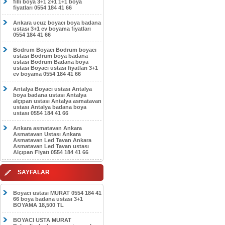
filli boya 3+1 2+1 1+1 boya
fiyatları 0554 184 41 66
Ankara ucuz boyacı boya badana
ustası 3+1 ev boyama fiyatları
0554 184 41 66
Bodrum Boyacı Bodrum boyacı
ustası Bodrum boya badana
ustası Bodrum Badana boya
ustası Boyacı ustası fiyatları 3+1
ev boyama 0554 184 41 66
Antalya Boyacı ustası Antalya
boya badana ustası Antalya
alçıpan ustası Antalya asmatavan
ustası Antalya badana boya
ustası 0554 184 41 66
Ankara asmatavan Ankara
Asmatavan Ustası Ankara
Asmatavan Led Tavan Ankara
Asmatavan Led Tavan ustası
Alçıpan Fiyatı 0554 184 41 66
SAYFALAR
Boyacı ustası MURAT 0554 184 41
66 boya badana ustası 3+1
BOYAMA 18,500 TL
BOYACI USTA MURAT