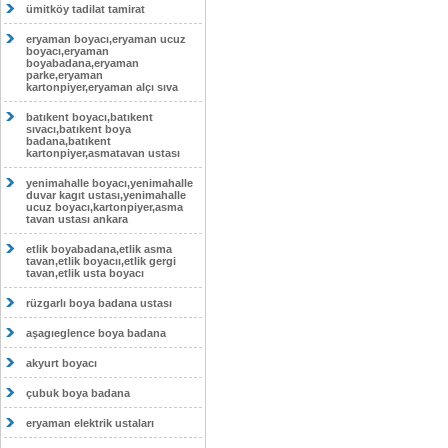
ümitköy tadilat tamirat
eryaman boyacı,eryaman ucuz
boyacı,eryaman
boyabadana,eryaman
parke,eryaman
kartonpiyer,eryaman alçı sıva
batıkent boyacı,batıkent
sıvacı,batıkent boya
badana,batıkent
kartonpiyer,asmatavan ustası
yenimahalle boyacı,yenimahalle
duvar kagıt ustası,yenimahalle
ucuz boyacı,kartonpiyer,asma
tavan ustası ankara
etlik boyabadana,etlik asma
tavan,etlik boyacıı,etlik gergi
tavan,etlik usta boyacı
rüzgarlı boya badana ustası
aşagıeglence boya badana
akyurt boyacı
çubuk boya badana
eryaman elektrik ustaları