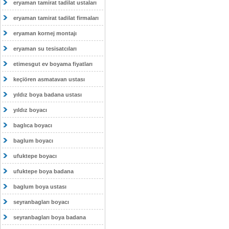
eryaman tamirat tadilat ustaları
eryaman tamirat tadilat firmaları
eryaman kornej montajı
eryaman su tesisatcıları
etimesgut ev boyama fiyatları
keçiören asmatavan ustası
yıldız boya badana ustası
yıldız boyacı
baglıca boyacı
baglum boyacı
ufuktepe boyacı
ufuktepe boya badana
baglum boya ustası
seyranbagları boyacı
seyranbagları boya badana