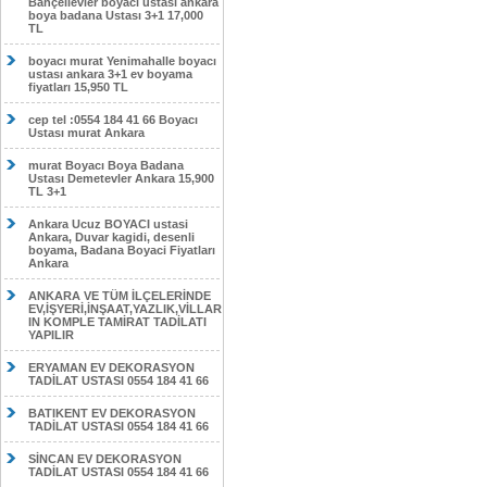
Bahçelievler boyacı ustası ankara
boya badana Ustası 3+1 17,000
TL
boyacı murat Yenimahalle boyacı
ustası ankara 3+1 ev boyama
fiyatları 15,950 TL
cep tel :0554 184 41 66 Boyacı
Ustası murat Ankara
murat Boyacı Boya Badana
Ustası Demetevler Ankara 15,900
TL 3+1
Ankara Ucuz BOYACI ustasi
Ankara, Duvar kagidi, desenli
boyama, Badana Boyaci Fiyatları
Ankara
ANKARA VE TÜM İLÇELERİNDE
EV,İŞYERİ,İNŞAAT,YAZLIK,VİLLAR
IN KOMPLE TAMİRAT TADİLATI
YAPILIR
ERYAMAN EV DEKORASYON
TADİLAT USTASI 0554 184 41 66
BATIKENT EV DEKORASYON
TADİLAT USTASI 0554 184 41 66
SİNCAN EV DEKORASYON
TADİLAT USTASI 0554 184 41 66