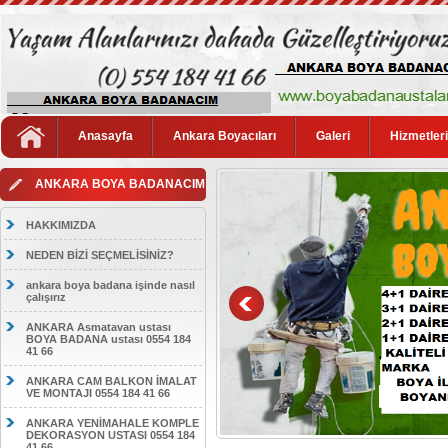
Anasayfa
Ankara Boyacıları
Galeri
Hizmetler
ANKARA BOYA BADANACIM
HAKKIMIZDA
NEDEN BİZİ SEÇMELİSİNİZ?
ankara boya badana işinde nasıl
çalışırız
ANKARA Asmatavan ustası
BOYA BADANA ustası 0554 184
41 66
ANKARA CAM BALKON İMALAT
VE MONTAJI 0554 184 41 66
ANKARA YENİMAHALE KOMPLE
DEKORASYON USTASI 0554 184
41 66