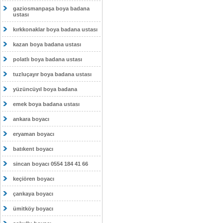
gaziosmanpaşa boya badana
ustası
kırkkonaklar boya badana ustası
kazan boya badana ustası
polatlı boya badana ustası
tuzluçayır boya badana ustası
yüzüncüyıl boya badana
emek boya badana ustası
ankara boyacı
eryaman boyacı
batıkent boyacı
sincan boyacı 0554 184 41 66
keçiören boyacı
çankaya boyacı
ümitköy boyacı