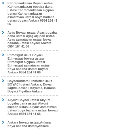
Kahramankazan Boyacı ustası
Kahramankazan boyaba dana
ustası Kahramankazan alçıpan
ustası Kahramankazan
asmatavan ustası boya badana
ustası boyacı Ankara 0554 184 41
66
Ayaş Boyacı ustası Ayaş boyaba
dana ustası Ayaş alçıpan ustası
Ayaş asmatavan ustası boya
badana ustası boyacı Ankara
0554 184 41 66
Etimesgut ucuz Boyacı
Etimesgut boyacı ustası
Etimesgut alçıpan ustası
Etimesgut asmatavan ustası
boya badana ustası boyacı
Ankara 0554 184 41 66
BoyacıAnkara Hizmetler Ucuz
BOYACI ustasi Ankara, Duvar
kagidi, desenli boyama, Badana
Boyaci Fiyatları Ankara
Akyurt Boyacı ustası Akyurt
boyaba dana ustası Akyurt
alçıpan ustası Akyurt asmatavan
ustası boya badana ustası boyacı
Ankara 0554 184 41 66
Ankara boyacı ustası,Ankara
boya badana ustası,Ankara