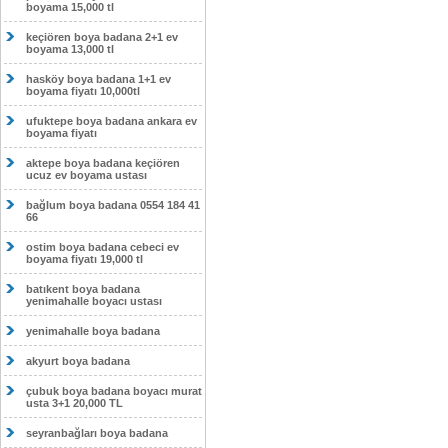
boyama 15,000 tl
keçiören boya badana 2+1 ev
boyama 13,000 tl
hasköy boya badana 1+1 ev
boyama fiyatı 10,000tl
ufuktepe boya badana ankara ev
boyama fiyatı
aktepe boya badana keçiören
ucuz ev boyama ustası
bağlum boya badana 0554 184 41
66
ostim boya badana cebeci ev
boyama fiyatı 19,000 tl
batıkent boya badana
yenimahalle boyacı ustası
yenimahalle boya badana
akyurt boya badana
çubuk boya badana boyacı murat
usta 3+1 20,000 TL
seyranbağları boya badana