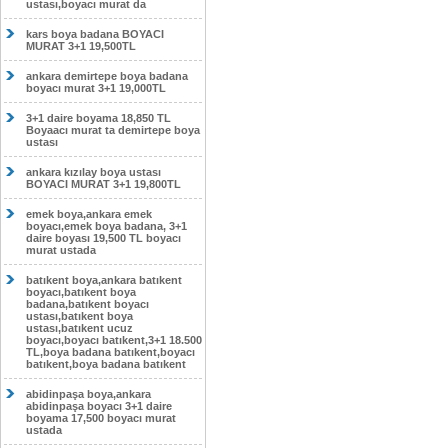
ustası,boyacı murat da
kars boya badana BOYACI
MURAT 3+1 19,500TL
ankara demirtepe boya badana
boyacı murat 3+1 19,000TL
3+1 daire boyama 18,850 TL
Boyaacı murat ta demirtepe boya
ustası
ankara kızılay boya ustası
BOYACI MURAT 3+1 19,800TL
emek boya,ankara emek
boyacı,emek boya badana, 3+1
daire boyası 19,500 TL boyacı
murat ustada
batıkent boya,ankara batıkent
boyacı,batıkent boya
badana,batıkent boyacı
ustası,batıkent boya
ustası,batıkent ucuz
boyacı,boyacı batıkent,3+1 18.500
TL,boya badana batıkent,boyacı
batıkent,boya badana batıkent
abidinpaşa boya,ankara
abidinpaşa boyacı 3+1 daire
boyama 17,500 boyacı murat
ustada