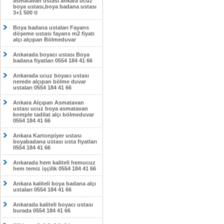
asmatavan ustası ankara ucuz
boya ustası,boya badana ustası
3+1 500 tl
Boya badana ustaları Fayans
döşeme ustası fayans m2 fiyatı
alçı alçıpan Bölmeduvar
Ankarada boyacı ustası Boya
badana fiyatları 0554 184 41 66
Ankarada ucuz boyacı ustası
nerede alçıpan bölme duvar
ustaları 0554 184 41 66
Ankara Alçıpan Asmatavan
ustası ucuz boya asmatavan
komple tadilat alçı bölmeduvar
0554 184 41 66
Ankara Kartonpiyer ustası
boyabadana ustası usta fiyatları
0554 184 41 66
Ankarada hem kaliteli hemucuz
hem temiz işçilik 0554 184 41 66
Ankara kaliteli boya badana alçı
ustaları 0554 184 41 66
Ankarada kaliteli boyacı ustası
burada 0554 184 41 66