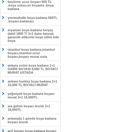
keçiören ucuz boyacı 600 TL
.boya ustası.ev boyama .boya
badana
yenimahalle boya badana 550TL
.boyacı.badanacı
eryaman boya badana herşey
dahil 1800 Tl 3+1 daire faturalı
garantili silikonlu boya siline bilir
boya
istanbul boya badana,istanbul
boyacı,istanbul ucuz
boyacı,boyacı murat usta
ankara ostim boya badana 1+1
DAİRE BOYASI 9,000 TL BOYACI
MURAT USTADA
ankara hasköy boya badana 2+1
15,000 TL BOYACI MURAT
yeğmiyeli boya badana boyacı
murat 3+1 16,500TL
ara gelsin boyacı murat 3+1
19,000TL
ankarada 1 günde boya badana
boyacı murat
acil boyacı boya badana boyacı