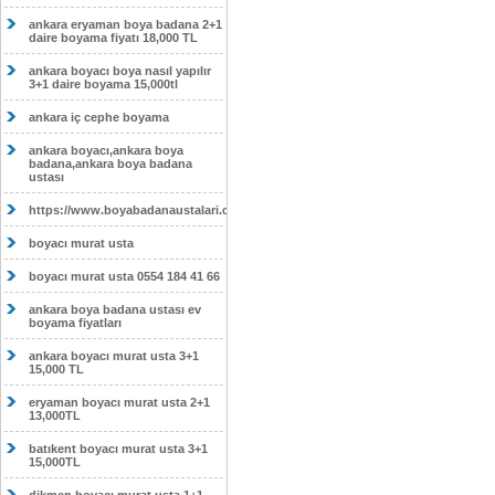
ankara eryaman boya badana 2+1
daire boyama fiyatı 18,000 TL
ankara boyacı boya nasıl yapılır
3+1 daire boyama 15,000tl
ankara iç cephe boyama
ankara boyacı,ankara boya
badana,ankara boya badana
ustası
https://www.boyabadanaustalari.com/
boyacı murat usta
boyacı murat usta 0554 184 41 66
ankara boya badana ustası ev
boyama fiyatları
ankara boyacı murat usta 3+1
15,000 TL
eryaman boyacı murat usta 2+1
13,000TL
batıkent boyacı murat usta 3+1
15,000TL