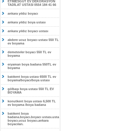
ETİMESĞUT EV DEKORASYON
TADİLAT USTASI 0554 184 41 66
ankara yıldız boyacı
ankara yıldız boya ustası
ankara yıldız boyacı ustası
akdere ucuz boyacı ustası 550 TL
ev boyama
demetevler boyacı 550 TL ev
boyama
eryaman boya badana 550TL ev
boyama
batıkent boya ustası 6500 TL ev
boyama/boyacı/boya ustası
gölbaşı boya ustası 550 TL EV
BOYAMA
konutkent boya ustası 6,500 TL
ev boyama /boya badana
batıkent boya
badana.boyacı.boyacı ustası.usta
boyacı.ucuz boyacı.ankara
boyacıları.