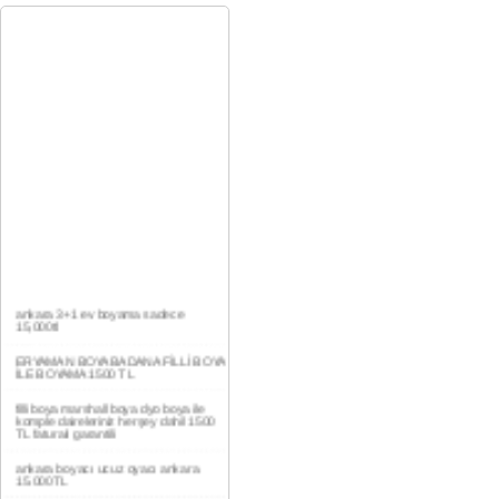
ankara 3+1 ev boyama sadece
15,000tl
ERYAMAN BOYA BADANA FİLLİ BOYA
İLE BOYAMA 1500 TL
filli boya marshall boya dyo boya ile
komple daireleriniz herşey dahil 1500
TL faturalı garantili
ankara boyacı ucuz oyacı ankara
15.000TL
YAŞAMKENT DAİRE BOYAMA 1000TL
EV,İŞYERİ BOYA BADANA USTASI