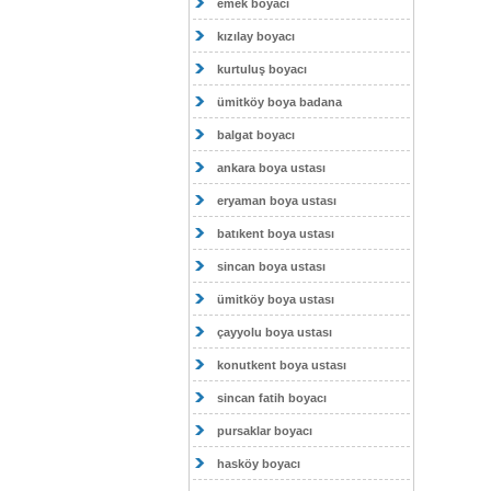
emek boyacı
kızılay boyacı
kurtuluş boyacı
ümitköy boya badana
balgat boyacı
ankara boya ustası
eryaman boya ustası
batıkent boya ustası
sincan boya ustası
ümitköy boya ustası
çayyolu boya ustası
konutkent boya ustası
sincan fatih boyacı
pursaklar boyacı
hasköy boyacı