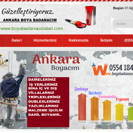
Bugün
07 A
Galeri
Hizmetlerimiz
Hakkımızda
İletişim
(0)5