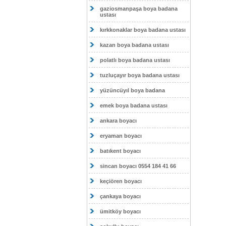
gaziosmanpaşa boya badana
ustası
kırkkonaklar boya badana ustası
kazan boya badana ustası
polatlı boya badana ustası
tuzluçayır boya badana ustası
yüzüncüyıl boya badana
emek boya badana ustası
ankara boyacı
eryaman boyacı
batıkent boyacı
sincan boyacı 0554 184 41 66
keçiören boyacı
çankaya boyacı
ümitköy boyacı