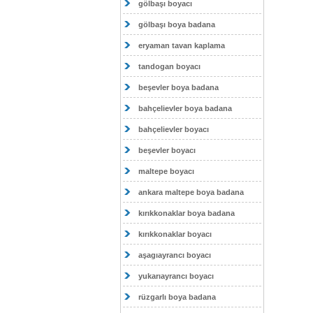
gölbaşı boyacı
gölbaşı boya badana
eryaman tavan kaplama
tandogan boyacı
beşevler boya badana
bahçelievler boya badana
bahçelievler boyacı
beşevler boyacı
maltepe boyacı
ankara maltepe boya badana
kırıkkonaklar boya badana
kırıkkonaklar boyacı
aşagıayrancı boyacı
yukarıayrancı boyacı
rüzgarlı boya badana