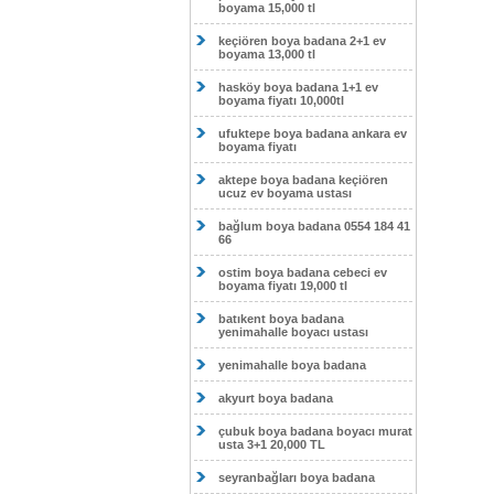
boyama 15,000 tl
keçiören boya badana 2+1 ev
boyama 13,000 tl
hasköy boya badana 1+1 ev
boyama fiyatı 10,000tl
ufuktepe boya badana ankara ev
boyama fiyatı
aktepe boya badana keçiören
ucuz ev boyama ustası
bağlum boya badana 0554 184 41
66
ostim boya badana cebeci ev
boyama fiyatı 19,000 tl
batıkent boya badana
yenimahalle boyacı ustası
yenimahalle boya badana
akyurt boya badana
çubuk boya badana boyacı murat
usta 3+1 20,000 TL
seyranbağları boya badana