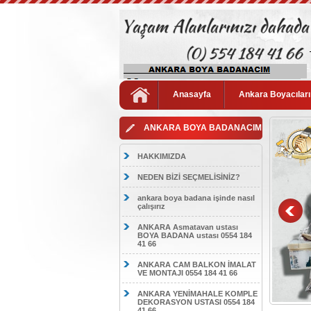
Anasayfa
Ankara Boyacıları
ANKARA BOYA BADANACIM
HAKKIMIZDA
NEDEN BİZİ SEÇMELİSİNİZ?
ankara boya badana işinde nasıl
çalışırız
ANKARA Asmatavan ustası
BOYA BADANA ustası 0554 184
41 66
ANKARA CAM BALKON İMALAT
VE MONTAJI 0554 184 41 66
ANKARA YENİMAHALE KOMPLE
DEKORASYON USTASI 0554 184
41 66