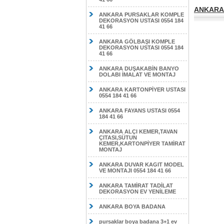
ANKARA 
ANKARA PURSAKLAR KOMPLE
DEKORASYON USTASI 0554 184
41 66
ANKARA GÖLBAŞI KOMPLE
DEKORASYON USTASI 0554 184
41 66
ANKARA DUŞAKABİN BANYO
DOLABI İMALAT VE MONTAJ
ANKARA KARTONPİYER USTASI
0554 184 41 66
ANKARA FAYANS USTASI 0554
184 41 66
ANKARA ALÇI KEMER,TAVAN
ÇITASI,SÜTUN
KEMER,KARTONPİYER TAMİRAT
MONTAJ
ANKARA DUVAR KAGIT MODEL
VE MONTAJI 0554 184 41 66
ANKARA TAMİRAT TADİLAT
DEKORASYON EV YENİLEME
ANKARA BOYA BADANA
pursaklar boya badana 3+1 ev