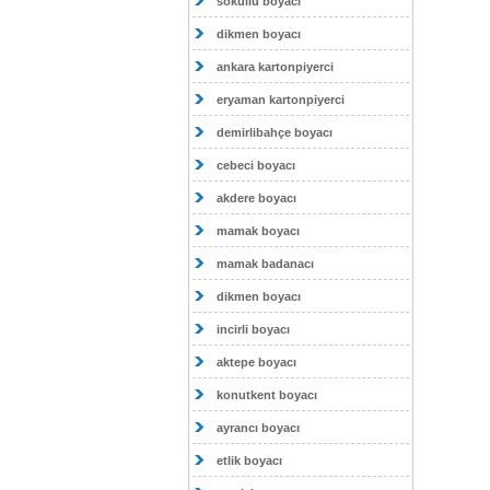
sokullu boyacı
dikmen boyacı
ankara kartonpiyerci
eryaman kartonpiyerci
demirlibahçe boyacı
cebeci boyacı
akdere boyacı
mamak boyacı
mamak badanacı
dikmen boyacı
incirli boyacı
aktepe boyacı
konutkent boyacı
ayrancı boyacı
etlik boyacı