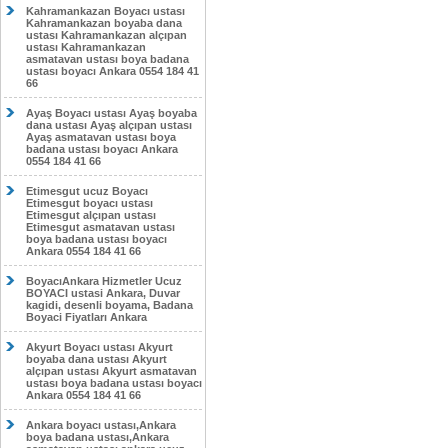
Kahramankazan Boyacı ustası
Kahramankazan boyaba dana
ustası Kahramankazan alçıpan
ustası Kahramankazan
asmatavan ustası boya badana
ustası boyacı Ankara 0554 184 41
66
Ayaş Boyacı ustası Ayaş boyaba
dana ustası Ayaş alçıpan ustası
Ayaş asmatavan ustası boya
badana ustası boyacı Ankara
0554 184 41 66
Etimesgut ucuz Boyacı
Etimesgut boyacı ustası
Etimesgut alçıpan ustası
Etimesgut asmatavan ustası
boya badana ustası boyacı
Ankara 0554 184 41 66
BoyacıAnkara Hizmetler Ucuz
BOYACI ustasi Ankara, Duvar
kagidi, desenli boyama, Badana
Boyaci Fiyatları Ankara
Akyurt Boyacı ustası Akyurt
boyaba dana ustası Akyurt
alçıpan ustası Akyurt asmatavan
ustası boya badana ustası boyacı
Ankara 0554 184 41 66
Ankara boyacı ustası,Ankara
boya badana ustası,Ankara