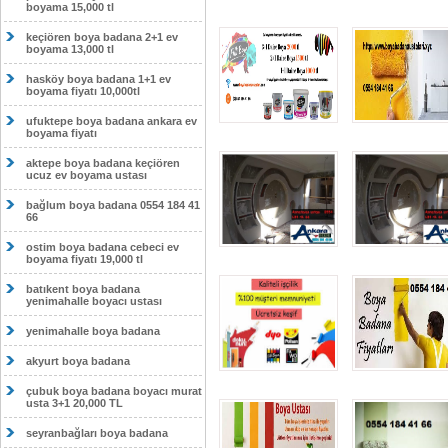
boyama 15,000 tl
keçiören boya badana 2+1 ev
boyama 13,000 tl
hasköy boya badana 1+1 ev
boyama fiyatı 10,000tl
ufuktepe boya badana ankara ev
boyama fiyatı
aktepe boya badana keçiören
ucuz ev boyama ustası
bağlum boya badana 0554 184 41
66
ostim boya badana cebeci ev
boyama fiyatı 19,000 tl
batıkent boya badana
yenimahalle boyacı ustası
yenimahalle boya badana
akyurt boya badana
çubuk boya badana boyacı murat
usta 3+1 20,000 TL
seyranbağları boya badana