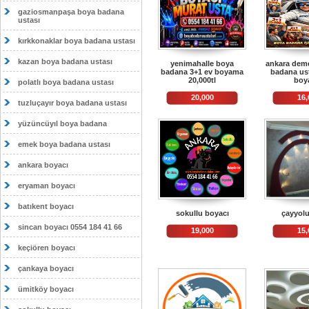
gaziosmanpaşa boya badana
ustası
kırkkonaklar boya badana ustası
kazan boya badana ustası
yenimahalle boya
ankara deme
badana 3+1 ev boyama
badana ust
20,000tl
boy
polatlı boya badana ustası
20,000
16,
tuzluçayır boya badana ustası
yüzüncüyıl boya badana
emek boya badana ustası
ankara boyacı
eryaman boyacı
batıkent boyacı
sokullu boyacı
çayyolu
sincan boyacı 0554 184 41 66
19,000
15,
keçiören boyacı
çankaya boyacı
ümitköy boyacı