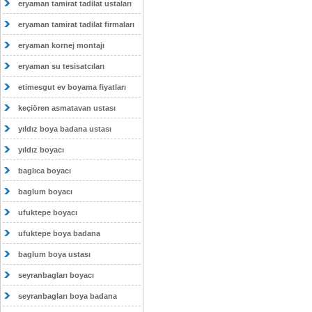
eryaman tamirat tadilat ustaları
eryaman tamirat tadilat firmaları
eryaman kornej montajı
eryaman su tesisatcıları
etimesgut ev boyama fiyatları
keçiören asmatavan ustası
yıldız boya badana ustası
yıldız boyacı
baglıca boyacı
baglum boyacı
ufuktepe boyacı
ufuktepe boya badana
baglum boya ustası
seyranbagları boyacı
seyranbagları boya badana