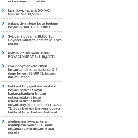
ustası,boyacı murat da
kars boya badana BOYACI
MURAT 3+1 19,500TL
ankara demirtepe boya badana
boyacı murat 3+1 19,000TL
3+1 daire boyama 18,850 TL
Boyaacı murat ta demirtepe boya
ustası
ankara kızılay boya ustası
BOYACI MURAT 3+1 19,800TL
emek boya,ankara emek
boyacı,emek boya badana, 3+1
daire boyası 19,500 TL boyacı
murat ustada
batıkent boya,ankara batıkent
boyacı,batıkent boya
badana,batıkent boyacı
ustası,batıkent boya
ustası,batıkent ucuz
boyacı,boyacı batıkent,3+1 18.500
TL,boya badana batıkent,boyacı
batıkent,boya badana batıkent
abidinpaşa boya,ankara
abidinpaşa boyacı 3+1 daire
boyama 17,500 boyacı murat
ustada