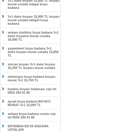
3+1 daire boyası 15,500 TL boyacı
murat ustada balgat boya
badana
3+1 daire boyası 15,000 TL boyacı
murat ustada lalegül boya
badana
ankara ümitköy boya badana 3+1
daire boyama murat ustada
16,000 TL
yaşamkent boya badana 3+1
daire boyası murat ustada 15,850
TL
sincan boyacı 3+1 daire boyası
16,250 TL boyacı murat ustada
etimesgut boya badana boyacı
murat 3+1 15,750 TL
hasköy boyacı badanacı cep tel
0554 184 41 66
ayvalı boya badana BOYACI
MURAT 3+1 22,000 TL
ankara boya badana ustası cep
tel 0554 184 41 66
ERYAMAN BOYA BADANA
USTALARI