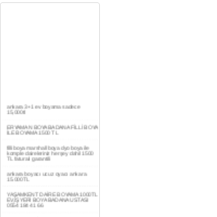
ankara 3+1 ev boyama sadece
15,000tl
ERYAMAN BOYA BADANA FİLLİ BOYA
İLE BOYAMA 1500 TL
filli boya marshall boya dyo boya ile
komple daireleriniz herşey dahil 1500
TL faturalı garantili
ankara boyacı ucuz oyacı ankara
15.000TL
YAŞAMKENT DAİRE BOYAMA 1000TL
EV,İŞYERİ BOYA BADANA USTASI
0554 184 41 66
AKDERE DAİRE BOYAMA 1000TL
EV,İŞYERİ BOYA BADANA USTASI
0554 184 41 66