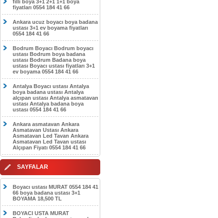
filli boya 3+1 2+1 1+1 boya
fiyatları 0554 184 41 66
Ankara ucuz boyacı boya badana
ustası 3+1 ev boyama fiyatları
0554 184 41 66
Bodrum Boyacı Bodrum boyacı
ustası Bodrum boya badana
ustası Bodrum Badana boya
ustası Boyacı ustası fiyatları 3+1
ev boyama 0554 184 41 66
Antalya Boyacı ustası Antalya
boya badana ustası Antalya
alçıpan ustası Antalya asmatavan
ustası Antalya badana boya
ustası 0554 184 41 66
Ankara asmatavan Ankara
Asmatavan Ustası Ankara
Asmatavan Led Tavan Ankara
Asmatavan Led Tavan ustası
Alçıpan Fiyatı 0554 184 41 66
SAYFALAR
Boyacı ustası MURAT 0554 184 41
66 boya badana ustası 3+1
BOYAMA 18,500 TL
BOYACI USTA MURAT