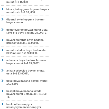
murat 2+1 15,000
bina içleri uyguna boyanır boyacı
murat usta 1+1 10, 000
öğrenci evleri uyguna boyanır
boyacı murat
demetevlerde boyacı murat usta
farkı 3+1 boya badana 20,000TL
boyacı muratda boya badana
kampanyası 3+1 16,000TL
murat ustadan boya badanada
DEV indirim 1+1 9,000 TL
ankarada boya badana fırtınası
boyacı murat 2+1 15,000TL
ankara cebecide boyacı murat
usta 2+1 13,000TL
ucuz boya badana boyacı murat
1+1 8,500
hesaplı boya badana kimde
boyacı murat ustada 4+1 19,750
TL
batıkent kartonpiyer
ustası,eryaman kartonpiyer