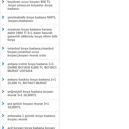
keçiören ucuz boyacı 600 TL
.boya ustası.ev boyama .boya
badana
yenimahalle boya badana 550TL
.boyacı.badanacı
eryaman boya badana herşey
dahil 1800 Tl 3+1 daire faturalı
garantili silikonlu boya siline bilir
boya
istanbul boya badana,istanbul
boyacı,istanbul ucuz
boyacı,boyacı murat usta
ankara ostim boya badana 1+1
DAİRE BOYASI 9,000 TL BOYACI
MURAT USTADA
ankara hasköy boya badana 2+1
15,000 TL BOYACI MURAT
yeğmiyeli boya badana boyacı
murat 3+1 16,500TL
ara gelsin boyacı murat 3+1
19,000TL
ankarada 1 günde boya badana
boyacı murat
acil boyacı boya badana boyacı