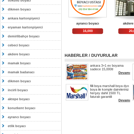
sokullu boyacı
dikmen boyacı
ankara kartonpiyerci
ayrancı boyacı
akdere
eryaman kartonpiyerci
16,000
20,
demirlibahçe boyacı
cebeci boyacı
akdere boyacı
HABERLER / DUYURULAR
mamak boyacı
ankara 3+1 ev boyama
sadece 15,000tl
mamak badanacı
Devamı
dikmen boyacı
filli boya marshall boya dyo
boya ile komple daireleriniz
incirli boyacı
herşey dahil 1500 TL
faturalı garantili
aktepe boyacı
Devamı
konutkent boyacı
ayrancı boyacı
etlik boyacı