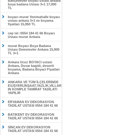
Bahçelievler boyacı ustası ankara
boya badana Ustası 3+1 17,000
TL
boyacı murat Yenimahalle boyacı
ustası ankara 3+1 ev boyama
fiyatları 15,950 TL
cep tel :0554 184 41 66 Boyacı
Ustası murat Ankara
murat Boyacı Boya Badana
Ustası Demetevler Ankara 15,900
TL 3+1
Ankara Ucuz BOYACI ustasi
Ankara, Duvar kagidi, desenli
boyama, Badana Boyaci Fiyatları
Ankara
ANKARA VE TÜM İLÇELERİNDE
EV,İŞYERİ,İNŞAAT,YAZLIK,VİLLAR
IN KOMPLE TAMİRAT TADİLATI
YAPILIR
ERYAMAN EV DEKORASYON
TADİLAT USTASI 0554 184 41 66
BATIKENT EV DEKORASYON
TADİLAT USTASI 0554 184 41 66
SİNCAN EV DEKORASYON
TADİLAT USTASI 0554 184 41 66