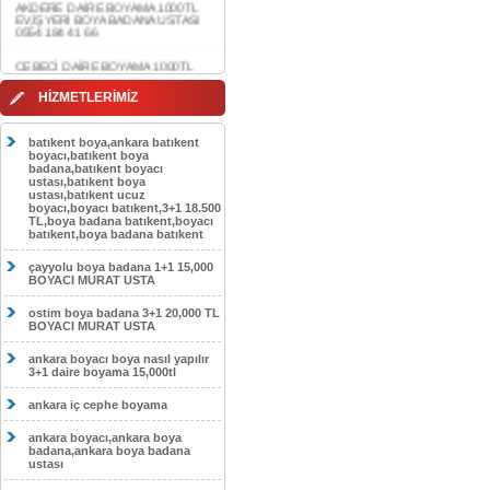
CEBECİ DAİRE BOYAMA 1000TL
EV,İŞYERİ BOYA BADANA USTASI
0554 184 41 66
HASKÖY DAİRE BOYAMA 1000TL
HİZMETLERİMİZ
EV,İŞYERİ BOYA BADANA USTASI
0554 184 41 66
batıkent boya,ankara batıkent
GÖLBAŞI DAİRE BOYAMA 1000TL
boyacı,batıkent boya
EV,İŞYERİ BOYA BADANA USTASI
badana,batıkent boyacı
0554 184 41 66
ustası,batıkent boya
ustası,batıkent ucuz
SOKULLU DAİRE BOYAMA 1000TL
boyacı,boyacı batıkent,3+1 18.500
EV,İŞYERİ BOYA BADANA USTASI
TL,boya badana batıkent,boyacı
0554 184 41 66
batıkent,boya badana batıkent
çayyolu boya badana 1+1 15,000
BOYACI MURAT USTA
ostim boya badana 3+1 20,000 TL
BOYACI MURAT USTA
ankara boyacı boya nasıl yapılır
3+1 daire boyama 15,000tl
ankara iç cephe boyama
ankara boyacı,ankara boya
badana,ankara boya badana
ustası