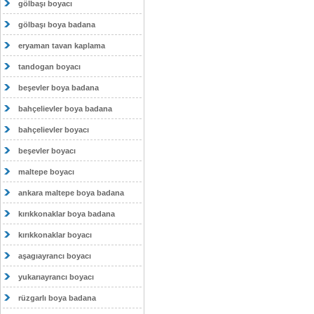
gölbaşı boyacı
gölbaşı boya badana
eryaman tavan kaplama
tandogan boyacı
beşevler boya badana
bahçelievler boya badana
bahçelievler boyacı
beşevler boyacı
maltepe boyacı
ankara maltepe boya badana
kırıkkonaklar boya badana
kırıkkonaklar boyacı
aşagıayrancı boyacı
yukarıayrancı boyacı
rüzgarlı boya badana