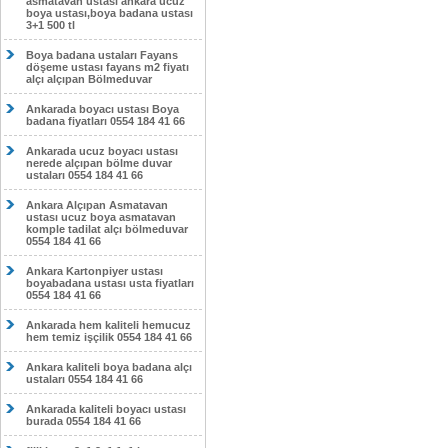
asmatavan ustası ankara ucuz
boya ustası,boya badana ustası
3+1 500 tl
Boya badana ustaları Fayans
döşeme ustası fayans m2 fiyatı
alçı alçıpan Bölmeduvar
Ankarada boyacı ustası Boya
badana fiyatları 0554 184 41 66
Ankarada ucuz boyacı ustası
nerede alçıpan bölme duvar
ustaları 0554 184 41 66
Ankara Alçıpan Asmatavan
ustası ucuz boya asmatavan
komple tadilat alçı bölmeduvar
0554 184 41 66
Ankara Kartonpiyer ustası
boyabadana ustası usta fiyatları
0554 184 41 66
Ankarada hem kaliteli hemucuz
hem temiz işçilik 0554 184 41 66
Ankara kaliteli boya badana alçı
ustaları 0554 184 41 66
Ankarada kaliteli boyacı ustası
burada 0554 184 41 66