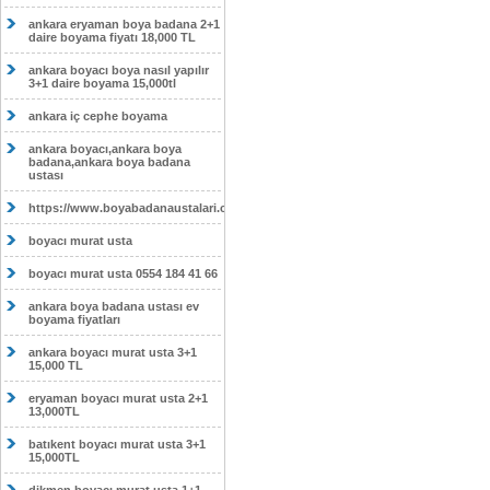
ankara eryaman boya badana 2+1
daire boyama fiyatı 18,000 TL
ankara boyacı boya nasıl yapılır
3+1 daire boyama 15,000tl
ankara iç cephe boyama
ankara boyacı,ankara boya
badana,ankara boya badana
ustası
https://www.boyabadanaustalari.com/
boyacı murat usta
boyacı murat usta 0554 184 41 66
ankara boya badana ustası ev
boyama fiyatları
ankara boyacı murat usta 3+1
15,000 TL
eryaman boyacı murat usta 2+1
13,000TL
batıkent boyacı murat usta 3+1
15,000TL