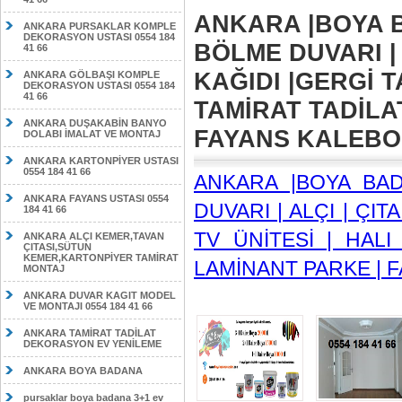
ANKARA |BOYA B
ANKARA PURSAKLAR KOMPLE
DEKORASYON USTASI 0554 184
BÖLME DUVARI | 
41 66
KAĞIDI |GERGİ T
ANKARA GÖLBAŞI KOMPLE
DEKORASYON USTASI 0554 184
41 66
TAMİRAT TADİLA
ANKARA DUŞAKABİN BANYO
FAYANS KALEBODU
DOLABI İMALAT VE MONTAJ
ANKARA KARTONPİYER USTASI
0554 184 41 66
ANKARA |BOYA BA
ANKARA FAYANS USTASI 0554
DUVARI | ALÇI | ÇIT
184 41 66
TV ÜNİTESİ | HALI
ANKARA ALÇI KEMER,TAVAN
ÇITASI,SÜTUN
KEMER,KARTONPİYER TAMİRAT
LAMİNANT PARKE | F
MONTAJ
ANKARA DUVAR KAGIT MODEL
VE MONTAJI 0554 184 41 66
ANKARA TAMİRAT TADİLAT
DEKORASYON EV YENİLEME
ANKARA BOYA BADANA
pursaklar boya badana 3+1 ev