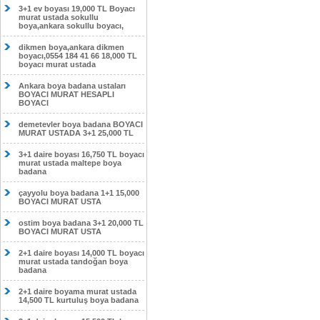
3+1 ev boyası 19,000 TL Boyacı
murat ustada sokullu
boya,ankara sokullu boyacı,
dikmen boya,ankara dikmen
boyacı,0554 184 41 66 18,000 TL
boyacı murat ustada
Ankara boya badana ustaları
BOYACI MURAT HESAPLI
BOYACI
demetevler boya badana BOYACI
MURAT USTADA 3+1 25,000 TL
3+1 daire boyası 16,750 TL boyacı
murat ustada maltepe boya
badana
çayyolu boya badana 1+1 15,000
BOYACI MURAT USTA
ostim boya badana 3+1 20,000 TL
BOYACI MURAT USTA
2+1 daire boyası 14,000 TL boyacı
murat ustada tandoğan boya
badana
2+1 daire boyama murat ustada
14,500 TL kurtuluş boya badana