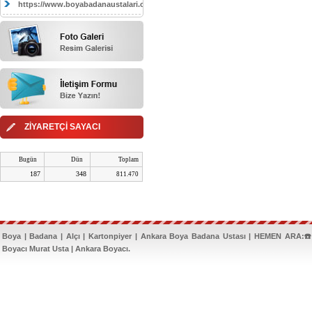
https://www.boyabadanaustalari.com/
ZİYARETÇİ SAYACI
Bugün
Dün
Toplam
187
348
811.470
Boya | Badana | Alçı | Kartonpiyer | Ankara Boya Badana Ustası | HEMEN ARA:☎️
Boyacı Murat Usta | Ankara Boyacı.