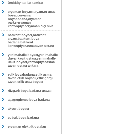
ümitköy tadilat tamirat
eryaman boyacı,eryaman ucuz
boyacı,eryaman
boyabadana,eryaman
parke,eryaman
kartonpiyer,eryaman alçı sıva
batıkent boyacı,batıkent
sıvacı,batıkent boya
badana,batıkent
kartonpiyer,asmatavan ustası
yenimahalle boyacı,yenimahalle
duvar kagıt ustası,yenimahalle
ucuz boyacı,kartonpiyer,asma
tavan ustası ankara
etlik boyabadana,etlik asma
tavan,etlik boyacıı,etlik gergi
tavan,etlik usta boyacı
rüzgarlı boya badana ustası
aşagıeglence boya badana
akyurt boyacı
çubuk boya badana
eryaman elektrik ustaları