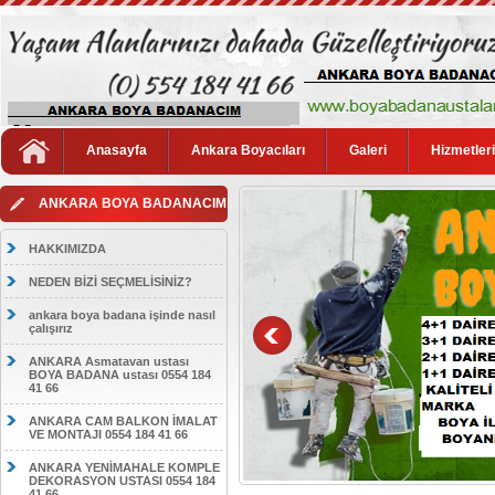
Anasayfa
Ankara Boyacıları
Galeri
Hizmetler
ANKARA BOYA BADANACIM
HAKKIMIZDA
NEDEN BİZİ SEÇMELİSİNİZ?
ankara boya badana işinde nasıl
çalışırız
ANKARA Asmatavan ustası
BOYA BADANA ustası 0554 184
41 66
ANKARA CAM BALKON İMALAT
VE MONTAJI 0554 184 41 66
ANKARA YENİMAHALE KOMPLE
DEKORASYON USTASI 0554 184
41 66