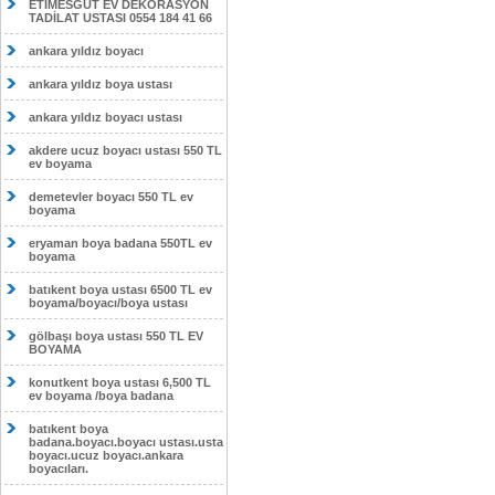
ETİMESĞUT EV DEKORASYON
TADİLAT USTASI 0554 184 41 66
ankara yıldız boyacı
ankara yıldız boya ustası
ankara yıldız boyacı ustası
akdere ucuz boyacı ustası 550 TL
ev boyama
demetevler boyacı 550 TL ev
boyama
eryaman boya badana 550TL ev
boyama
batıkent boya ustası 6500 TL ev
boyama/boyacı/boya ustası
gölbaşı boya ustası 550 TL EV
BOYAMA
konutkent boya ustası 6,500 TL
ev boyama /boya badana
batıkent boya
badana.boyacı.boyacı ustası.usta
boyacı.ucuz boyacı.ankara
boyacıları.