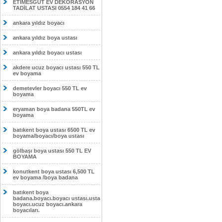
ETİMESĞUT EV DEKORASYON
TADİLAT USTASI 0554 184 41 66
ankara yıldız boyacı
ankara yıldız boya ustası
ankara yıldız boyacı ustası
akdere ucuz boyacı ustası 550 TL
ev boyama
demetevler boyacı 550 TL ev
boyama
eryaman boya badana 550TL ev
boyama
batıkent boya ustası 6500 TL ev
boyama/boyacı/boya ustası
gölbaşı boya ustası 550 TL EV
BOYAMA
konutkent boya ustası 6,500 TL
ev boyama /boya badana
batıkent boya
badana.boyacı.boyacı ustası.usta
boyacı.ucuz boyacı.ankara
boyacıları.