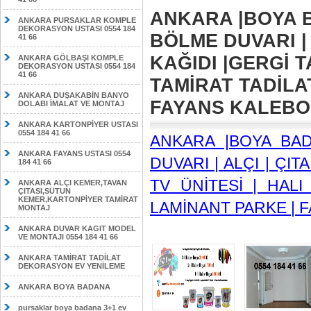
ANKARA |BOYA B
ANKARA PURSAKLAR KOMPLE
DEKORASYON USTASI 0554 184
BÖLME DUVARI | 
41 66
KAĞIDI |GERGİ T
ANKARA GÖLBAŞI KOMPLE
DEKORASYON USTASI 0554 184
41 66
TAMİRAT TADİLA
ANKARA DUŞAKABİN BANYO
FAYANS KALEBODU
DOLABI İMALAT VE MONTAJ
ANKARA KARTONPİYER USTASI
0554 184 41 66
ANKARA |BOYA BA
ANKARA FAYANS USTASI 0554
DUVARI | ALÇI | ÇIT
184 41 66
TV ÜNİTESİ | HALI
ANKARA ALÇI KEMER,TAVAN
ÇITASI,SÜTUN
KEMER,KARTONPİYER TAMİRAT
LAMİNANT PARKE | F
MONTAJ
ANKARA DUVAR KAGIT MODEL
VE MONTAJI 0554 184 41 66
ANKARA TAMİRAT TADİLAT
DEKORASYON EV YENİLEME
ANKARA BOYA BADANA
pursaklar boya badana 3+1 ev