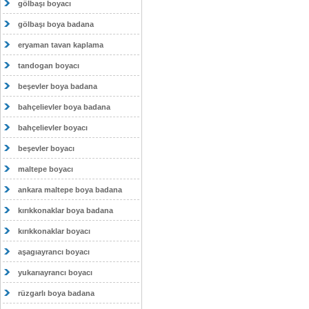
gölbaşı boyacı
gölbaşı boya badana
eryaman tavan kaplama
tandogan boyacı
beşevler boya badana
bahçelievler boya badana
bahçelievler boyacı
beşevler boyacı
maltepe boyacı
ankara maltepe boya badana
kırıkkonaklar boya badana
kırıkkonaklar boyacı
aşagıayrancı boyacı
yukarıayrancı boyacı
rüzgarlı boya badana