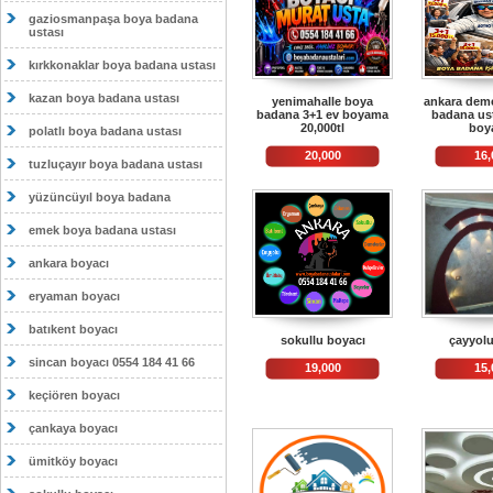
gaziosmanpaşa boya badana
ustası
kırkkonaklar boya badana ustası
kazan boya badana ustası
yenimahalle boya
ankara deme
badana 3+1 ev boyama
badana ust
20,000tl
boy
polatlı boya badana ustası
20,000
16,
tuzluçayır boya badana ustası
yüzüncüyıl boya badana
emek boya badana ustası
ankara boyacı
eryaman boyacı
batıkent boyacı
sokullu boyacı
çayyolu
sincan boyacı 0554 184 41 66
19,000
15,
keçiören boyacı
çankaya boyacı
ümitköy boyacı