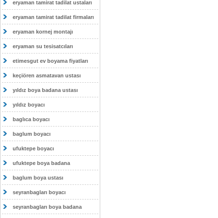
eryaman tamirat tadilat ustaları
eryaman tamirat tadilat firmaları
eryaman kornej montajı
eryaman su tesisatcıları
etimesgut ev boyama fiyatları
keçiören asmatavan ustası
yıldız boya badana ustası
yıldız boyacı
baglıca boyacı
baglum boyacı
ufuktepe boyacı
ufuktepe boya badana
baglum boya ustası
seyranbagları boyacı
seyranbagları boya badana