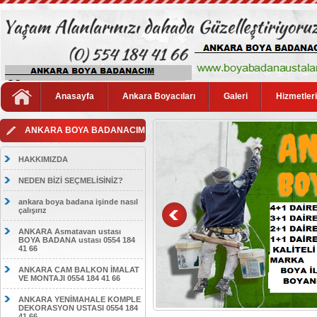
Anasayfa
Ankara Boyacıları
Galeri
Hizmetler
ANKARA BOYA BADANACIM
HAKKIMIZDA
NEDEN BİZİ SEÇMELİSİNİZ?
ankara boya badana işinde nasıl
çalışırız
ANKARA Asmatavan ustası
BOYA BADANA ustası 0554 184
41 66
ANKARA CAM BALKON İMALAT
VE MONTAJI 0554 184 41 66
ANKARA YENİMAHALE KOMPLE
DEKORASYON USTASI 0554 184
41 66