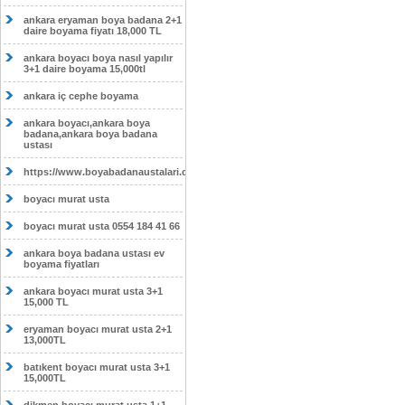
ankara eryaman boya badana 2+1
daire boyama fiyatı 18,000 TL
ankara boyacı boya nasıl yapılır
3+1 daire boyama 15,000tl
ankara iç cephe boyama
ankara boyacı,ankara boya
badana,ankara boya badana
ustası
https://www.boyabadanaustalari.com/
boyacı murat usta
boyacı murat usta 0554 184 41 66
ankara boya badana ustası ev
boyama fiyatları
ankara boyacı murat usta 3+1
15,000 TL
eryaman boyacı murat usta 2+1
13,000TL
batıkent boyacı murat usta 3+1
15,000TL