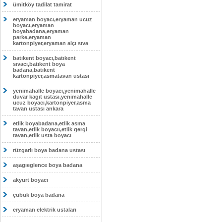
ümitköy tadilat tamirat
eryaman boyacı,eryaman ucuz
boyacı,eryaman
boyabadana,eryaman
parke,eryaman
kartonpiyer,eryaman alçı sıva
batıkent boyacı,batıkent
sıvacı,batıkent boya
badana,batıkent
kartonpiyer,asmatavan ustası
yenimahalle boyacı,yenimahalle
duvar kagıt ustası,yenimahalle
ucuz boyacı,kartonpiyer,asma
tavan ustası ankara
etlik boyabadana,etlik asma
tavan,etlik boyacıı,etlik gergi
tavan,etlik usta boyacı
rüzgarlı boya badana ustası
aşagıeglence boya badana
akyurt boyacı
çubuk boya badana
eryaman elektrik ustaları