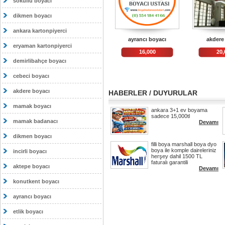
sokullu boyacı
dikmen boyacı
ankara kartonpiyerci
ayrancı boyacı
akdere
eryaman kartonpiyerci
16,000
20,
demirlibahçe boyacı
cebeci boyacı
akdere boyacı
HABERLER / DUYURULAR
mamak boyacı
ankara 3+1 ev boyama
sadece 15,000tl
mamak badanacı
Devamı
dikmen boyacı
filli boya marshall boya dyo
boya ile komple daireleriniz
incirli boyacı
herşey dahil 1500 TL
faturalı garantili
aktepe boyacı
Devamı
konutkent boyacı
ayrancı boyacı
etlik boyacı