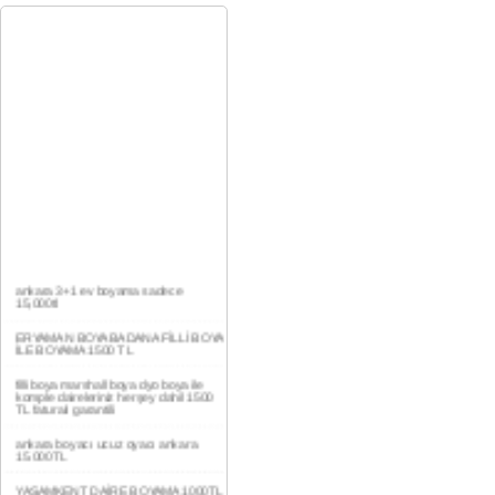
ankara 3+1 ev boyama sadece
15,000tl
ERYAMAN BOYA BADANA FİLLİ BOYA
İLE BOYAMA 1500 TL
filli boya marshall boya dyo boya ile
komple daireleriniz herşey dahil 1500
TL faturalı garantili
ankara boyacı ucuz oyacı ankara
15.000TL
YAŞAMKENT DAİRE BOYAMA 1000TL
EV,İŞYERİ BOYA BADANA USTASI
0554 184 41 66