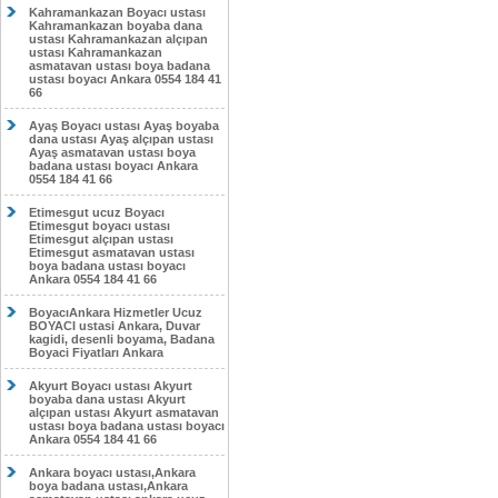
Kahramankazan Boyacı ustası
Kahramankazan boyaba dana
ustası Kahramankazan alçıpan
ustası Kahramankazan
asmatavan ustası boya badana
ustası boyacı Ankara 0554 184 41
66
Ayaş Boyacı ustası Ayaş boyaba
dana ustası Ayaş alçıpan ustası
Ayaş asmatavan ustası boya
badana ustası boyacı Ankara
0554 184 41 66
Etimesgut ucuz Boyacı
Etimesgut boyacı ustası
Etimesgut alçıpan ustası
Etimesgut asmatavan ustası
boya badana ustası boyacı
Ankara 0554 184 41 66
BoyacıAnkara Hizmetler Ucuz
BOYACI ustasi Ankara, Duvar
kagidi, desenli boyama, Badana
Boyaci Fiyatları Ankara
Akyurt Boyacı ustası Akyurt
boyaba dana ustası Akyurt
alçıpan ustası Akyurt asmatavan
ustası boya badana ustası boyacı
Ankara 0554 184 41 66
Ankara boyacı ustası,Ankara
boya badana ustası,Ankara