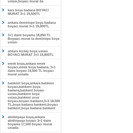
ustası,boyacı murat da
kars boya badana BOYACI
MURAT 3+1 19,500TL
ankara demirtepe boya badana
boyacı murat 3+1 19,000TL
3+1 daire boyama 18,850 TL
Boyaacı murat ta demirtepe boya
ustası
ankara kızılay boya ustası
BOYACI MURAT 3+1 19,800TL
emek boya,ankara emek
boyacı,emek boya badana, 3+1
daire boyası 19,500 TL boyacı
murat ustada
batıkent boya,ankara batıkent
boyacı,batıkent boya
badana,batıkent boyacı
ustası,batıkent boya
ustası,batıkent ucuz
boyacı,boyacı batıkent,3+1 18.500
TL,boya badana batıkent,boyacı
batıkent,boya badana batıkent
abidinpaşa boya,ankara
abidinpaşa boyacı 3+1 daire
boyama 17,500 boyacı murat
ustada