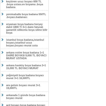
keçiören ucuz boyacı 600 TL
.boya ustası.ev boyama .boya
badana
yenimahalle boya badana 550TL
.boyacı.badanacı
eryaman boya badana herşey
dahil 1800 Tl 3+1 daire faturalı
garantili silikonlu boya siline bilir
boya
istanbul boya badana,istanbul
boyacı,istanbul ucuz
boyacı,boyacı murat usta
ankara ostim boya badana 1+1
DAİRE BOYASI 9,000 TL BOYACI
MURAT USTADA
ankara hasköy boya badana 2+1
15,000 TL BOYACI MURAT
yeğmiyeli boya badana boyacı
murat 3+1 16,500TL
ara gelsin boyacı murat 3+1
19,000TL
ankarada 1 günde boya badana
boyacı murat
acil boyacı boya badana boyacı