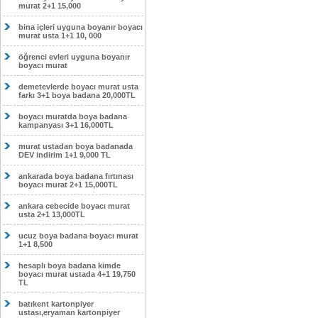
murat 2+1 15,000
bina içleri uyguna boyanır boyacı
murat usta 1+1 10, 000
öğrenci evleri uyguna boyanır
boyacı murat
demetevlerde boyacı murat usta
farkı 3+1 boya badana 20,000TL
boyacı muratda boya badana
kampanyası 3+1 16,000TL
murat ustadan boya badanada
DEV indirim 1+1 9,000 TL
ankarada boya badana fırtınası
boyacı murat 2+1 15,000TL
ankara cebecide boyacı murat
usta 2+1 13,000TL
ucuz boya badana boyacı murat
1+1 8,500
hesaplı boya badana kimde
boyacı murat ustada 4+1 19,750
TL
batıkent kartonpiyer
ustası,eryaman kartonpiyer