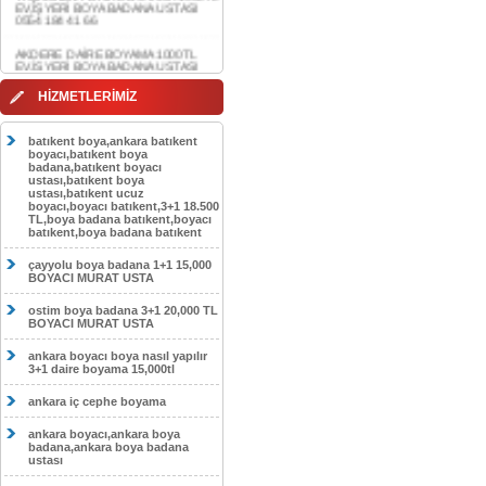
AKDERE DAİRE BOYAMA 1000TL
EV,İŞYERİ BOYA BADANA USTASI
0554 184 41 66
CEBECİ DAİRE BOYAMA 1000TL
EV,İŞYERİ BOYA BADANA USTASI
HİZMETLERİMİZ
0554 184 41 66
HASKÖY DAİRE BOYAMA 1000TL
batıkent boya,ankara batıkent
EV,İŞYERİ BOYA BADANA USTASI
boyacı,batıkent boya
0554 184 41 66
badana,batıkent boyacı
ustası,batıkent boya
GÖLBAŞI DAİRE BOYAMA 1000TL
ustası,batıkent ucuz
EV,İŞYERİ BOYA BADANA USTASI
boyacı,boyacı batıkent,3+1 18.500
0554 184 41 66
TL,boya badana batıkent,boyacı
batıkent,boya badana batıkent
SOKULLU DAİRE BOYAMA 1000TL
EV,İŞYERİ BOYA BADANA USTASI
çayyolu boya badana 1+1 15,000
0554 184 41 66
BOYACI MURAT USTA
ostim boya badana 3+1 20,000 TL
BOYACI MURAT USTA
ankara boyacı boya nasıl yapılır
3+1 daire boyama 15,000tl
ankara iç cephe boyama
ankara boyacı,ankara boya
badana,ankara boya badana
ustası