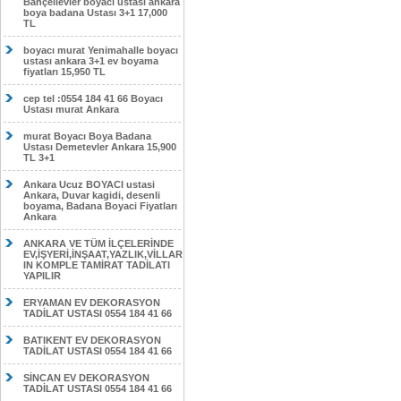
Bahçelievler boyacı ustası ankara
boya badana Ustası 3+1 17,000
TL
boyacı murat Yenimahalle boyacı
ustası ankara 3+1 ev boyama
fiyatları 15,950 TL
cep tel :0554 184 41 66 Boyacı
Ustası murat Ankara
murat Boyacı Boya Badana
Ustası Demetevler Ankara 15,900
TL 3+1
Ankara Ucuz BOYACI ustasi
Ankara, Duvar kagidi, desenli
boyama, Badana Boyaci Fiyatları
Ankara
ANKARA VE TÜM İLÇELERİNDE
EV,İŞYERİ,İNŞAAT,YAZLIK,VİLLAR
IN KOMPLE TAMİRAT TADİLATI
YAPILIR
ERYAMAN EV DEKORASYON
TADİLAT USTASI 0554 184 41 66
BATIKENT EV DEKORASYON
TADİLAT USTASI 0554 184 41 66
SİNCAN EV DEKORASYON
TADİLAT USTASI 0554 184 41 66