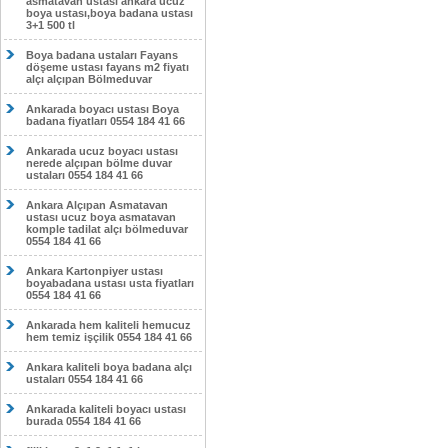
asmatavan ustası ankara ucuz
boya ustası,boya badana ustası
3+1 500 tl
Boya badana ustaları Fayans
döşeme ustası fayans m2 fiyatı
alçı alçıpan Bölmeduvar
Ankarada boyacı ustası Boya
badana fiyatları 0554 184 41 66
Ankarada ucuz boyacı ustası
nerede alçıpan bölme duvar
ustaları 0554 184 41 66
Ankara Alçıpan Asmatavan
ustası ucuz boya asmatavan
komple tadilat alçı bölmeduvar
0554 184 41 66
Ankara Kartonpiyer ustası
boyabadana ustası usta fiyatları
0554 184 41 66
Ankarada hem kaliteli hemucuz
hem temiz işçilik 0554 184 41 66
Ankara kaliteli boya badana alçı
ustaları 0554 184 41 66
Ankarada kaliteli boyacı ustası
burada 0554 184 41 66