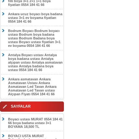
filli boya 3+1 2+1 1+1 boya
fiyatları 0554 184 41 66
Ankara ucuz boyacı boya badana
ustası 3+1 ev boyama fiyatları
0554 184 41 66
Bodrum Boyacı Bodrum boyacı
ustası Bodrum boya badana
ustası Bodrum Badana boya
ustası Boyacı ustası fiyatları 3+1
ev boyama 0554 184 41 66
Antalya Boyacı ustası Antalya
boya badana ustası Antalya
alçıpan ustası Antalya asmatavan
ustası Antalya badana boya
ustası 0554 184 41 66
Ankara asmatavan Ankara
Asmatavan Ustası Ankara
Asmatavan Led Tavan Ankara
Asmatavan Led Tavan ustası
Alçıpan Fiyatı 0554 184 41 66
SAYFALAR
Boyacı ustası MURAT 0554 184 41
66 boya badana ustası 3+1
BOYAMA 18,500 TL
BOYACI USTA MURAT