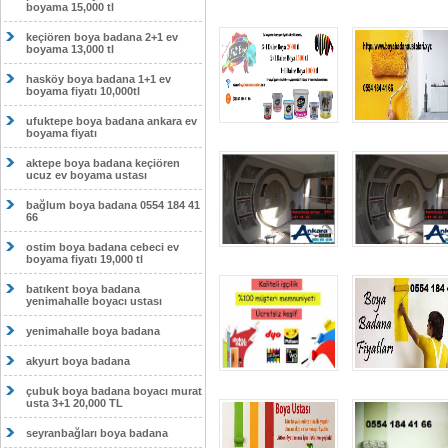
boyama 15,000 tl
keçiören boya badana 2+1 ev
boyama 13,000 tl
hasköy boya badana 1+1 ev
boyama fiyatı 10,000tl
ufuktepe boya badana ankara ev
boyama fiyatı
aktepe boya badana keçiören
ucuz ev boyama ustası
bağlum boya badana 0554 184 41
66
ostim boya badana cebeci ev
boyama fiyatı 19,000 tl
batıkent boya badana
yenimahalle boyacı ustası
yenimahalle boya badana
akyurt boya badana
çubuk boya badana boyacı murat
usta 3+1 20,000 TL
seyranbağları boya badana