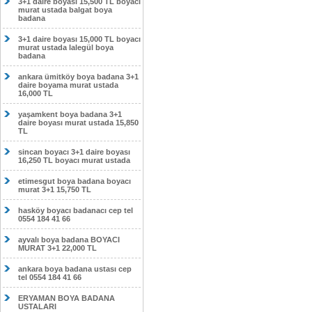
3+1 daire boyası 15,500 TL boyacı
murat ustada balgat boya
badana
3+1 daire boyası 15,000 TL boyacı
murat ustada lalegül boya
badana
ankara ümitköy boya badana 3+1
daire boyama murat ustada
16,000 TL
yaşamkent boya badana 3+1
daire boyası murat ustada 15,850
TL
sincan boyacı 3+1 daire boyası
16,250 TL boyacı murat ustada
etimesgut boya badana boyacı
murat 3+1 15,750 TL
hasköy boyacı badanacı cep tel
0554 184 41 66
ayvalı boya badana BOYACI
MURAT 3+1 22,000 TL
ankara boya badana ustası cep
tel 0554 184 41 66
ERYAMAN BOYA BADANA
USTALARI