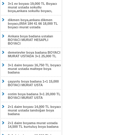
3+1 ev boyası 19,000 TL Boyacı
murat ustada sokullu
boya,ankara sokullu boyacı,
dikmen boya,ankara dikmen
boyacı,0554 184 41 66 18,000 TL
boyacı murat ustada
Ankara boya badana ustaları
BOYACI MURAT HESAPLI
BOYACI
demetevler boya badana BOYACI
MURAT USTADA 3+1 25,000 TL
3+1 daire boyası 16,750 TL boyacı
murat ustada maltepe boya
badana
çayyolu boya badana 1+1 15,000
BOYACI MURAT USTA
ostim boya badana 3+1 20,000 TL
BOYACI MURAT USTA
2+1 daire boyası 14,000 TL boyacı
murat ustada tandoğan boya
badana
2+1 daire boyama murat ustada
14,500 TL kurtuluş boya badana