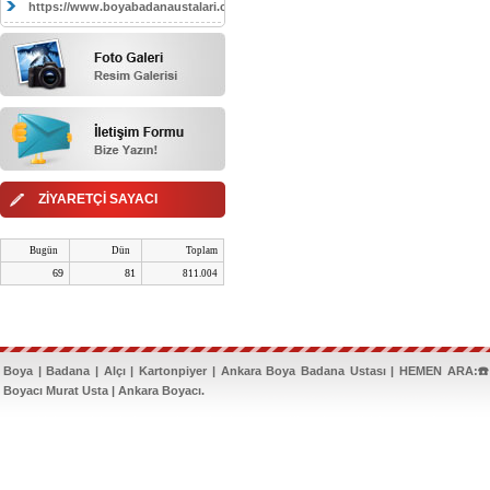
https://www.boyabadanaustalari.com/
ZİYARETÇİ SAYACI
Bugün
Dün
Toplam
69
81
811.004
Boya | Badana | Alçı | Kartonpiyer | Ankara Boya Badana Ustası | HEMEN ARA:☎️
Boyacı Murat Usta | Ankara Boyacı.