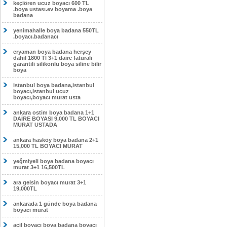
keçiören ucuz boyacı 600 TL
.boya ustası.ev boyama .boya
badana
yenimahalle boya badana 550TL
.boyacı.badanacı
eryaman boya badana herşey
dahil 1800 Tl 3+1 daire faturalı
garantili silikonlu boya siline bilir
boya
istanbul boya badana,istanbul
boyacı,istanbul ucuz
boyacı,boyacı murat usta
ankara ostim boya badana 1+1
DAİRE BOYASI 9,000 TL BOYACI
MURAT USTADA
ankara hasköy boya badana 2+1
15,000 TL BOYACI MURAT
yeğmiyeli boya badana boyacı
murat 3+1 16,500TL
ara gelsin boyacı murat 3+1
19,000TL
ankarada 1 günde boya badana
boyacı murat
acil boyacı boya badana boyacı