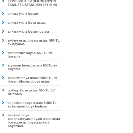
ETİMESĞUT EV DEKORASYON
TADİLAT USTASI 0554 184 41 66
ankara yıldız boyacı
ankara yıldız boya ustası
ankara yıldız boyacı ustası
akdere ucuz boyacı ustası 550 TL
ev boyama
demetevler boyacı 550 TL ev
boyama
eryaman boya badana 550TL ev
boyama
batıkent boya ustası 6500 TL ev
boyama/boyacı/boya ustası
gölbaşı boya ustası 550 TL EV
BOYAMA
konutkent boya ustası 6,500 TL
ev boyama /boya badana
batıkent boya
badana.boyacı.boyacı ustası.usta
boyacı.ucuz boyacı.ankara
boyacıları.