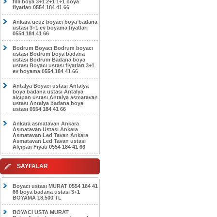
filli boya 3+1 2+1 1+1 boya
fiyatları 0554 184 41 66
Ankara ucuz boyacı boya badana
ustası 3+1 ev boyama fiyatları
0554 184 41 66
Bodrum Boyacı Bodrum boyacı
ustası Bodrum boya badana
ustası Bodrum Badana boya
ustası Boyacı ustası fiyatları 3+1
ev boyama 0554 184 41 66
Antalya Boyacı ustası Antalya
boya badana ustası Antalya
alçıpan ustası Antalya asmatavan
ustası Antalya badana boya
ustası 0554 184 41 66
Ankara asmatavan Ankara
Asmatavan Ustası Ankara
Asmatavan Led Tavan Ankara
Asmatavan Led Tavan ustası
Alçıpan Fiyatı 0554 184 41 66
SAYFALAR
Boyacı ustası MURAT 0554 184 41
66 boya badana ustası 3+1
BOYAMA 18,500 TL
BOYACI USTA MURAT