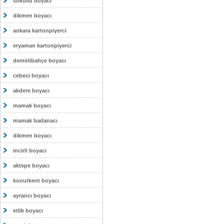
sokullu boyacı
dikmen boyacı
ankara kartonpiyerci
eryaman kartonpiyerci
demirlibahçe boyacı
cebeci boyacı
akdere boyacı
mamak boyacı
mamak badanacı
dikmen boyacı
incirli boyacı
aktepe boyacı
konutkent boyacı
ayrancı boyacı
etlik boyacı