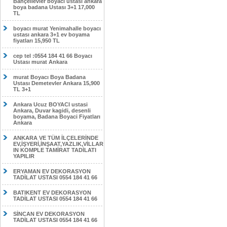
Bahçelievler boyacı ustası ankara
boya badana Ustası 3+1 17,000
TL
boyacı murat Yenimahalle boyacı
ustası ankara 3+1 ev boyama
fiyatları 15,950 TL
cep tel :0554 184 41 66 Boyacı
Ustası murat Ankara
murat Boyacı Boya Badana
Ustası Demetevler Ankara 15,900
TL 3+1
Ankara Ucuz BOYACI ustasi
Ankara, Duvar kagidi, desenli
boyama, Badana Boyaci Fiyatları
Ankara
ANKARA VE TÜM İLÇELERİNDE
EV,İŞYERİ,İNŞAAT,YAZLIK,VİLLAR
IN KOMPLE TAMİRAT TADİLATI
YAPILIR
ERYAMAN EV DEKORASYON
TADİLAT USTASI 0554 184 41 66
BATIKENT EV DEKORASYON
TADİLAT USTASI 0554 184 41 66
SİNCAN EV DEKORASYON
TADİLAT USTASI 0554 184 41 66