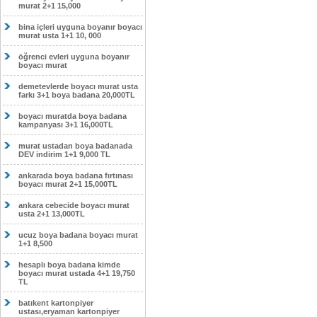
murat 2+1 15,000
bina içleri uyguna boyanır boyacı
murat usta 1+1 10, 000
öğrenci evleri uyguna boyanır
boyacı murat
demetevlerde boyacı murat usta
farkı 3+1 boya badana 20,000TL
boyacı muratda boya badana
kampanyası 3+1 16,000TL
murat ustadan boya badanada
DEV indirim 1+1 9,000 TL
ankarada boya badana fırtınası
boyacı murat 2+1 15,000TL
ankara cebecide boyacı murat
usta 2+1 13,000TL
ucuz boya badana boyacı murat
1+1 8,500
hesaplı boya badana kimde
boyacı murat ustada 4+1 19,750
TL
batıkent kartonpiyer
ustası,eryaman kartonpiyer