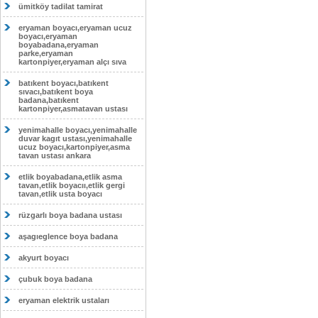
ümitköy tadilat tamirat
eryaman boyacı,eryaman ucuz
boyacı,eryaman
boyabadana,eryaman
parke,eryaman
kartonpiyer,eryaman alçı sıva
batıkent boyacı,batıkent
sıvacı,batıkent boya
badana,batıkent
kartonpiyer,asmatavan ustası
yenimahalle boyacı,yenimahalle
duvar kagıt ustası,yenimahalle
ucuz boyacı,kartonpiyer,asma
tavan ustası ankara
etlik boyabadana,etlik asma
tavan,etlik boyacıı,etlik gergi
tavan,etlik usta boyacı
rüzgarlı boya badana ustası
aşagıeglence boya badana
akyurt boyacı
çubuk boya badana
eryaman elektrik ustaları