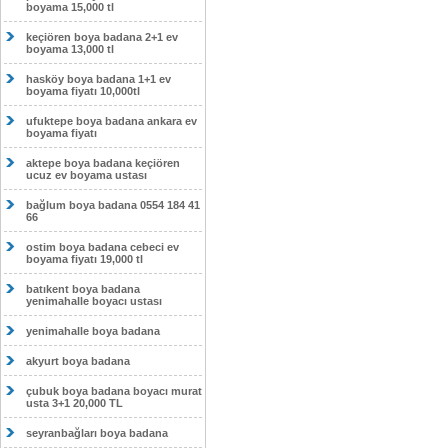
boyama 15,000 tl
keçiören boya badana 2+1 ev
boyama 13,000 tl
hasköy boya badana 1+1 ev
boyama fiyatı 10,000tl
ufuktepe boya badana ankara ev
boyama fiyatı
aktepe boya badana keçiören
ucuz ev boyama ustası
bağlum boya badana 0554 184 41
66
ostim boya badana cebeci ev
boyama fiyatı 19,000 tl
batıkent boya badana
yenimahalle boyacı ustası
yenimahalle boya badana
akyurt boya badana
çubuk boya badana boyacı murat
usta 3+1 20,000 TL
seyranbağları boya badana