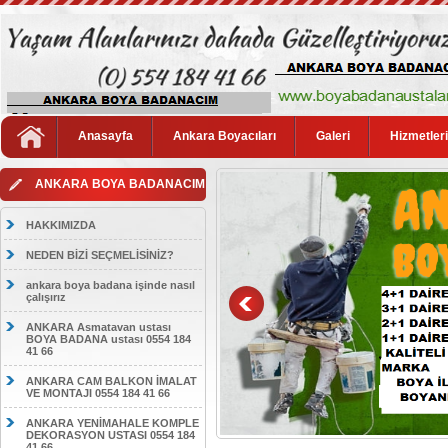
Anasayfa
Ankara Boyacıları
Galeri
Hizmetler
ANKARA BOYA BADANACIM
HAKKIMIZDA
NEDEN BİZİ SEÇMELİSİNİZ?
ankara boya badana işinde nasıl
çalışırız
ANKARA Asmatavan ustası
BOYA BADANA ustası 0554 184
41 66
ANKARA CAM BALKON İMALAT
VE MONTAJI 0554 184 41 66
ANKARA YENİMAHALE KOMPLE
DEKORASYON USTASI 0554 184
41 66