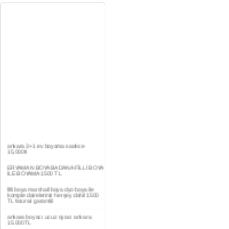
ankara 3+1 ev boyama sadece
15,000tl
ERYAMAN BOYA BADANA FİLLİ BOYA
İLE BOYAMA 1500 TL
filli boya marshall boya dyo boya ile
komple daireleriniz herşey dahil 1500
TL faturalı garantili
ankara boyacı ucuz oyacı ankara
15.000TL
YAŞAMKENT DAİRE BOYAMA 1000TL
EV,İŞYERİ BOYA BADANA USTASI