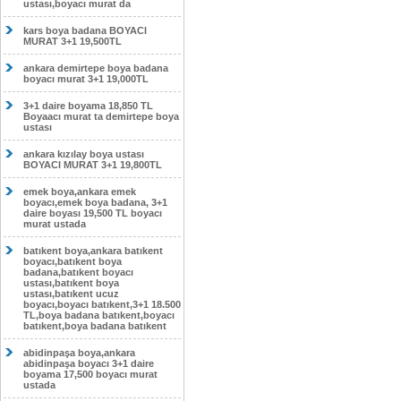
ustası,boyacı murat da
kars boya badana BOYACI
MURAT 3+1 19,500TL
ankara demirtepe boya badana
boyacı murat 3+1 19,000TL
3+1 daire boyama 18,850 TL
Boyaacı murat ta demirtepe boya
ustası
ankara kızılay boya ustası
BOYACI MURAT 3+1 19,800TL
emek boya,ankara emek
boyacı,emek boya badana, 3+1
daire boyası 19,500 TL boyacı
murat ustada
batıkent boya,ankara batıkent
boyacı,batıkent boya
badana,batıkent boyacı
ustası,batıkent boya
ustası,batıkent ucuz
boyacı,boyacı batıkent,3+1 18.500
TL,boya badana batıkent,boyacı
batıkent,boya badana batıkent
abidinpaşa boya,ankara
abidinpaşa boyacı 3+1 daire
boyama 17,500 boyacı murat
ustada