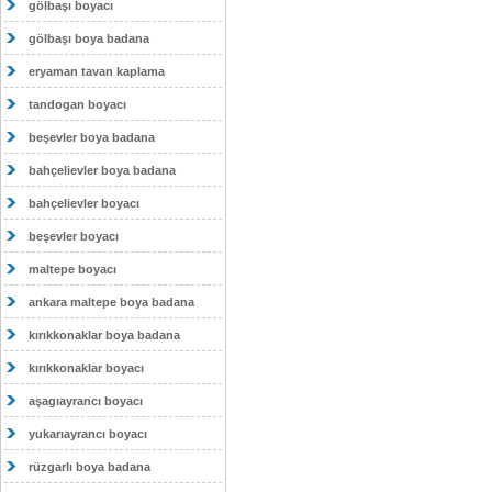
gölbaşı boyacı
gölbaşı boya badana
eryaman tavan kaplama
tandogan boyacı
beşevler boya badana
bahçelievler boya badana
bahçelievler boyacı
beşevler boyacı
maltepe boyacı
ankara maltepe boya badana
kırıkkonaklar boya badana
kırıkkonaklar boyacı
aşagıayrancı boyacı
yukarıayrancı boyacı
rüzgarlı boya badana