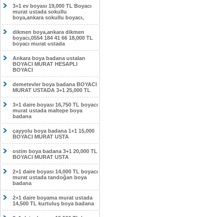
3+1 ev boyası 19,000 TL Boyacı
murat ustada sokullu
boya,ankara sokullu boyacı,
dikmen boya,ankara dikmen
boyacı,0554 184 41 66 18,000 TL
boyacı murat ustada
Ankara boya badana ustaları
BOYACI MURAT HESAPLI
BOYACI
demetevler boya badana BOYACI
MURAT USTADA 3+1 25,000 TL
3+1 daire boyası 16,750 TL boyacı
murat ustada maltepe boya
badana
çayyolu boya badana 1+1 15,000
BOYACI MURAT USTA
ostim boya badana 3+1 20,000 TL
BOYACI MURAT USTA
2+1 daire boyası 14,000 TL boyacı
murat ustada tandoğan boya
badana
2+1 daire boyama murat ustada
14,500 TL kurtuluş boya badana