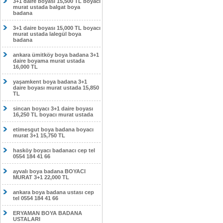
3+1 daire boyası 15,500 TL boyacı
murat ustada balgat boya
badana
3+1 daire boyası 15,000 TL boyacı
murat ustada lalegül boya
badana
ankara ümitköy boya badana 3+1
daire boyama murat ustada
16,000 TL
yaşamkent boya badana 3+1
daire boyası murat ustada 15,850
TL
sincan boyacı 3+1 daire boyası
16,250 TL boyacı murat ustada
etimesgut boya badana boyacı
murat 3+1 15,750 TL
hasköy boyacı badanacı cep tel
0554 184 41 66
ayvalı boya badana BOYACI
MURAT 3+1 22,000 TL
ankara boya badana ustası cep
tel 0554 184 41 66
ERYAMAN BOYA BADANA
USTALARI