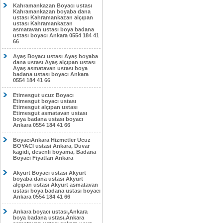
Kahramankazan Boyacı ustası
Kahramankazan boyaba dana
ustası Kahramankazan alçıpan
ustası Kahramankazan
asmatavan ustası boya badana
ustası boyacı Ankara 0554 184 41
66
Ayaş Boyacı ustası Ayaş boyaba
dana ustası Ayaş alçıpan ustası
Ayaş asmatavan ustası boya
badana ustası boyacı Ankara
0554 184 41 66
Etimesgut ucuz Boyacı
Etimesgut boyacı ustası
Etimesgut alçıpan ustası
Etimesgut asmatavan ustası
boya badana ustası boyacı
Ankara 0554 184 41 66
BoyacıAnkara Hizmetler Ucuz
BOYACI ustasi Ankara, Duvar
kagidi, desenli boyama, Badana
Boyaci Fiyatları Ankara
Akyurt Boyacı ustası Akyurt
boyaba dana ustası Akyurt
alçıpan ustası Akyurt asmatavan
ustası boya badana ustası boyacı
Ankara 0554 184 41 66
Ankara boyacı ustası,Ankara
boya badana ustası,Ankara