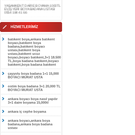
0554 184 41 66
AKDERE DAİRE BOYAMA 1000TL
EV,İŞYERİ BOYA BADANA USTASI
0554 184 41 66
CEBECİ DAİRE BOYAMA 1000TL
HİZMETLERİMİZ
EV,İŞYERİ BOYA BADANA USTASI
0554 184 41 66
batıkent boya,ankara batıkent
HASKÖY DAİRE BOYAMA 1000TL
boyacı,batıkent boya
EV,İŞYERİ BOYA BADANA USTASI
badana,batıkent boyacı
0554 184 41 66
ustası,batıkent boya
ustası,batıkent ucuz
boyacı,boyacı batıkent,3+1 18.500
GÖLBAŞI DAİRE BOYAMA 1000TL
TL,boya badana batıkent,boyacı
EV,İŞYERİ BOYA BADANA USTASI
batıkent,boya badana batıkent
0554 184 41 66
çayyolu boya badana 1+1 15,000
SOKULLU DAİRE BOYAMA 1000TL
BOYACI MURAT USTA
EV,İŞYERİ BOYA BADANA USTASI
0554 184 41 66
ostim boya badana 3+1 20,000 TL
BOYACI MURAT USTA
ankara boyacı boya nasıl yapılır
3+1 daire boyama 15,000tl
ankara iç cephe boyama
ankara boyacı,ankara boya
badana,ankara boya badana
ustası