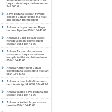
asmatavan ustası ankara ucuz
boya ustası,boya badana ustası
3+1 500 tl
Boya badana ustaları Fayans
döşeme ustası fayans m2 fiyatı
alçı alçıpan Bölmeduvar
Ankarada boyacı ustası Boya
badana fiyatları 0554 184 41 66
Ankarada ucuz boyacı ustası
nerede alçıpan bölme duvar
ustaları 0554 184 41 66
Ankara Alçıpan Asmatavan
ustası ucuz boya asmatavan
komple tadilat alçı bölmeduvar
0554 184 41 66
Ankara Kartonpiyer ustası
boyabadana ustası usta fiyatları
0554 184 41 66
Ankarada hem kaliteli hemucuz
hem temiz işçilik 0554 184 41 66
Ankara kaliteli boya badana alçı
ustaları 0554 184 41 66
Ankarada kaliteli boyacı ustası
burada 0554 184 41 66