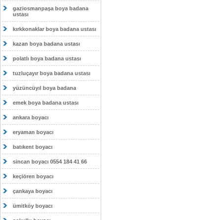
gaziosmanpaşa boya badana
ustası
kırkkonaklar boya badana ustası
kazan boya badana ustası
polatlı boya badana ustası
tuzluçayır boya badana ustası
yüzüncüyıl boya badana
emek boya badana ustası
ankara boyacı
eryaman boyacı
batıkent boyacı
sincan boyacı 0554 184 41 66
keçiören boyacı
çankaya boyacı
ümitköy boyacı