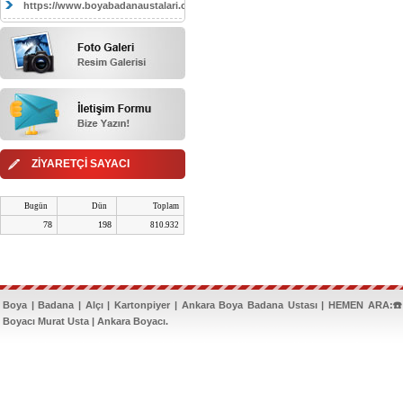
https://www.boyabadanaustalari.com/
ZİYARETÇİ SAYACI
Bugün
Dün
Toplam
78
198
810.932
Boya | Badana | Alçı | Kartonpiyer | Ankara Boya Badana Ustası | HEMEN ARA:☎️
Boyacı Murat Usta | Ankara Boyacı.