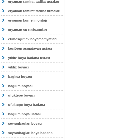
eryaman tamirat tadilat ustaları
eryaman tamirat tadilat firmaları
eryaman kornej montajı
eryaman su tesisatcıları
etimesgut ev boyama fiyatları
keçiören asmatavan ustası
yıldız boya badana ustası
yıldız boyacı
baglıca boyacı
baglum boyacı
ufuktepe boyacı
ufuktepe boya badana
baglum boya ustası
seyranbagları boyacı
seyranbagları boya badana