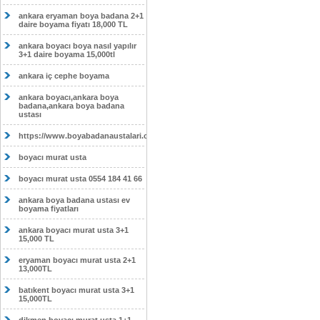
ankara eryaman boya badana 2+1
daire boyama fiyatı 18,000 TL
ankara boyacı boya nasıl yapılır
3+1 daire boyama 15,000tl
ankara iç cephe boyama
ankara boyacı,ankara boya
badana,ankara boya badana
ustası
https://www.boyabadanaustalari.com/
boyacı murat usta
boyacı murat usta 0554 184 41 66
ankara boya badana ustası ev
boyama fiyatları
ankara boyacı murat usta 3+1
15,000 TL
eryaman boyacı murat usta 2+1
13,000TL
batıkent boyacı murat usta 3+1
15,000TL