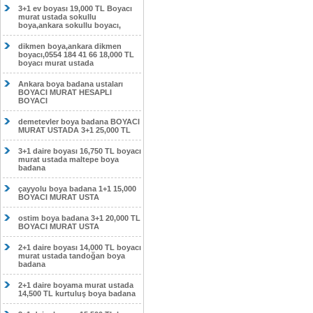
3+1 ev boyası 19,000 TL Boyacı
murat ustada sokullu
boya,ankara sokullu boyacı,
dikmen boya,ankara dikmen
boyacı,0554 184 41 66 18,000 TL
boyacı murat ustada
Ankara boya badana ustaları
BOYACI MURAT HESAPLI
BOYACI
demetevler boya badana BOYACI
MURAT USTADA 3+1 25,000 TL
3+1 daire boyası 16,750 TL boyacı
murat ustada maltepe boya
badana
çayyolu boya badana 1+1 15,000
BOYACI MURAT USTA
ostim boya badana 3+1 20,000 TL
BOYACI MURAT USTA
2+1 daire boyası 14,000 TL boyacı
murat ustada tandoğan boya
badana
2+1 daire boyama murat ustada
14,500 TL kurtuluş boya badana