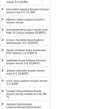
murat 2+1 15,000
bina içleri uyguna boyanır boyacı
murat usta 1+1 10, 000
öğrenci evleri uyguna boyanır
boyacı murat
demetevlerde boyacı murat usta
farkı 3+1 boya badana 20,000TL
boyacı muratda boya badana
kampanyası 3+1 16,000TL
murat ustadan boya badanada
DEV indirim 1+1 9,000 TL
ankarada boya badana fırtınası
boyacı murat 2+1 15,000TL
ankara cebecide boyacı murat
usta 2+1 13,000TL
ucuz boya badana boyacı murat
1+1 8,500
hesaplı boya badana kimde
boyacı murat ustada 4+1 19,750
TL
batıkent kartonpiyer
ustası,eryaman kartonpiyer