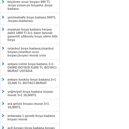
keçiören ucuz boyacı 600 TL
.boya ustası.ev boyama .boya
badana
yenimahalle boya badana 550TL
.boyacı.badanacı
eryaman boya badana herşey
dahil 1800 Tl 3+1 daire faturalı
garantili silikonlu boya siline bilir
boya
istanbul boya badana,istanbul
boyacı,istanbul ucuz
boyacı,boyacı murat usta
ankara ostim boya badana 1+1
DAİRE BOYASI 9,000 TL BOYACI
MURAT USTADA
ankara hasköy boya badana 2+1
15,000 TL BOYACI MURAT
yeğmiyeli boya badana boyacı
murat 3+1 16,500TL
ara gelsin boyacı murat 3+1
19,000TL
ankarada 1 günde boya badana
boyacı murat
acil boyacı boya badana boyacı