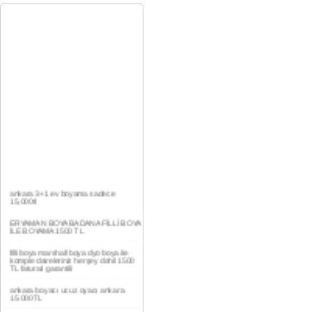
ankara 3+1 ev boyama sadece
15,000tl
ERYAMAN BOYA BADANA FİLLİ BOYA
İLE BOYAMA 1500 TL
filli boya marshall boya dyo boya ile
komple daireleriniz herşey dahil 1500
TL faturalı garantili
ankara boyacı ucuz oyacı ankara
15.000TL
YAŞAMKENT DAİRE BOYAMA 1000TL
EV,İŞYERİ BOYA BADANA USTASI
0554 184 41 66