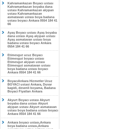
Kahramankazan Boyacı ustası
Kahramankazan boyaba dana
ustası Kahramankazan alçıpan
ustası Kahramankazan
asmatavan ustası boya badana
ustası boyacı Ankara 0554 184 41
66
Ayaş Boyacı ustası Ayaş boyaba
dana ustası Ayaş alçıpan ustası
Ayaş asmatavan ustası boya
badana ustası boyacı Ankara
0554 184 41 66
Etimesgut ucuz Boyacı
Etimesgut boyacı ustası
Etimesgut alçıpan ustası
Etimesgut asmatavan ustası
boya badana ustası boyacı
Ankara 0554 184 41 66
BoyacıAnkara Hizmetler Ucuz
BOYACI ustasi Ankara, Duvar
kagidi, desenli boyama, Badana
Boyaci Fiyatları Ankara
Akyurt Boyacı ustası Akyurt
boyaba dana ustası Akyurt
alçıpan ustası Akyurt asmatavan
ustası boya badana ustası boyacı
Ankara 0554 184 41 66
Ankara boyacı ustası,Ankara
boya badana ustası,Ankara