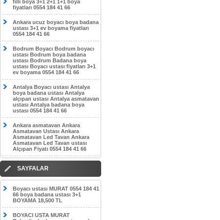
filli boya 3+1 2+1 1+1 boya
fiyatları 0554 184 41 66
Ankara ucuz boyacı boya badana
ustası 3+1 ev boyama fiyatları
0554 184 41 66
Bodrum Boyacı Bodrum boyacı
ustası Bodrum boya badana
ustası Bodrum Badana boya
ustası Boyacı ustası fiyatları 3+1
ev boyama 0554 184 41 66
Antalya Boyacı ustası Antalya
boya badana ustası Antalya
alçıpan ustası Antalya asmatavan
ustası Antalya badana boya
ustası 0554 184 41 66
Ankara asmatavan Ankara
Asmatavan Ustası Ankara
Asmatavan Led Tavan Ankara
Asmatavan Led Tavan ustası
Alçıpan Fiyatı 0554 184 41 66
SAYFALAR
Boyacı ustası MURAT 0554 184 41
66 boya badana ustası 3+1
BOYAMA 18,500 TL
BOYACI USTA MURAT