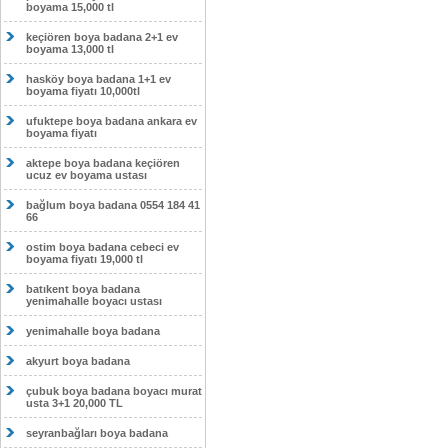
boyama 15,000 tl
keçiören boya badana 2+1 ev
boyama 13,000 tl
hasköy boya badana 1+1 ev
boyama fiyatı 10,000tl
ufuktepe boya badana ankara ev
boyama fiyatı
aktepe boya badana keçiören
ucuz ev boyama ustası
bağlum boya badana 0554 184 41
66
ostim boya badana cebeci ev
boyama fiyatı 19,000 tl
batıkent boya badana
yenimahalle boyacı ustası
yenimahalle boya badana
akyurt boya badana
çubuk boya badana boyacı murat
usta 3+1 20,000 TL
seyranbağları boya badana