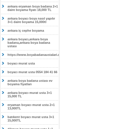
ankara eryaman boya badana 2+1
daire boyama fiyatı 18,000 TL
ankara boyacı boya nasıl yapılır
3+1 daire boyama 15,000tl
ankara iç cephe boyama
ankara boyacı,ankara boya
badana,ankara boya badana
ustası
https://www.boyabadanaustalari.com/
boyacı murat usta
boyacı murat usta 0554 184 41 66
ankara boya badana ustası ev
boyama fiyatları
ankara boyacı murat usta 3+1
15,000 TL
eryaman boyacı murat usta 2+1
13,000TL
batıkent boyacı murat usta 3+1
15,000TL