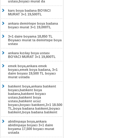
ustası,boyacı murat da
kars boya badana BOYACI
MURAT 3+1 19,500TL
ankara demirtepe boya badana
boyacı murat 3+1 19,000TL
3+1 daire boyama 18,850 TL
Boyaacı murat ta demirtepe boya
ustası
ankara kızılay boya ustası
BOYACI MURAT 3+1 19,800TL
emek boya,ankara emek
boyacı,emek boya badana, 3+1
daire boyası 19,500 TL boyacı
murat ustada
batıkent boya,ankara batıkent
boyacı,batıkent boya
badana,batıkent boyacı
ustası,batıkent boya
ustası,batıkent ucuz
boyacı,boyacı batıkent,3+1 18.500
TL,boya badana batıkent,boyacı
batıkent,boya badana batıkent
abidinpaşa boya,ankara
abidinpaşa boyacı 3+1 daire
boyama 17,500 boyacı murat
ustada