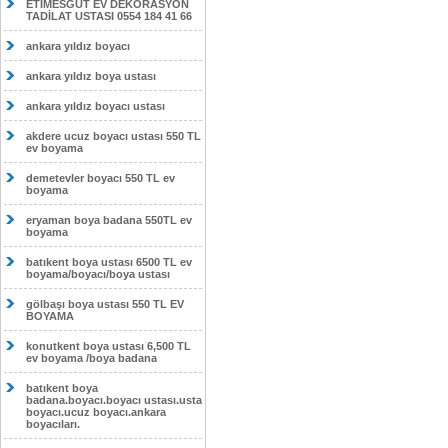
ETİMESĞUT EV DEKORASYON
TADİLAT USTASI 0554 184 41 66
ankara yıldız boyacı
ankara yıldız boya ustası
ankara yıldız boyacı ustası
akdere ucuz boyacı ustası 550 TL
ev boyama
demetevler boyacı 550 TL ev
boyama
eryaman boya badana 550TL ev
boyama
batıkent boya ustası 6500 TL ev
boyama/boyacı/boya ustası
gölbaşı boya ustası 550 TL EV
BOYAMA
konutkent boya ustası 6,500 TL
ev boyama /boya badana
batıkent boya
badana.boyacı.boyacı ustası.usta
boyacı.ucuz boyacı.ankara
boyacıları.