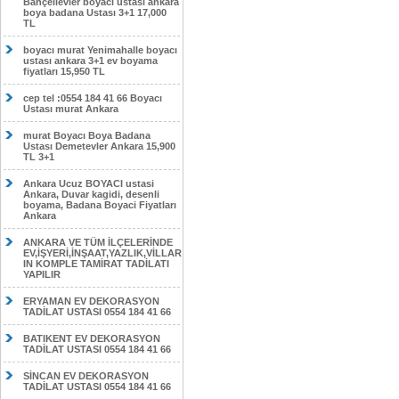
Bahçelievler boyacı ustası ankara
boya badana Ustası 3+1 17,000
TL
boyacı murat Yenimahalle boyacı
ustası ankara 3+1 ev boyama
fiyatları 15,950 TL
cep tel :0554 184 41 66 Boyacı
Ustası murat Ankara
murat Boyacı Boya Badana
Ustası Demetevler Ankara 15,900
TL 3+1
Ankara Ucuz BOYACI ustasi
Ankara, Duvar kagidi, desenli
boyama, Badana Boyaci Fiyatları
Ankara
ANKARA VE TÜM İLÇELERİNDE
EV,İŞYERİ,İNŞAAT,YAZLIK,VİLLAR
IN KOMPLE TAMİRAT TADİLATI
YAPILIR
ERYAMAN EV DEKORASYON
TADİLAT USTASI 0554 184 41 66
BATIKENT EV DEKORASYON
TADİLAT USTASI 0554 184 41 66
SİNCAN EV DEKORASYON
TADİLAT USTASI 0554 184 41 66