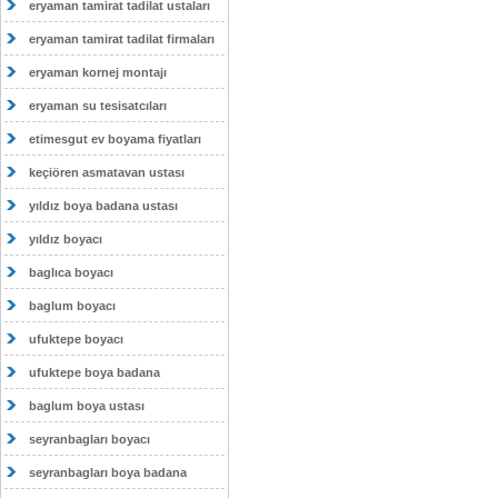
eryaman tamirat tadilat ustaları
eryaman tamirat tadilat firmaları
eryaman kornej montajı
eryaman su tesisatcıları
etimesgut ev boyama fiyatları
keçiören asmatavan ustası
yıldız boya badana ustası
yıldız boyacı
baglıca boyacı
baglum boyacı
ufuktepe boyacı
ufuktepe boya badana
baglum boya ustası
seyranbagları boyacı
seyranbagları boya badana