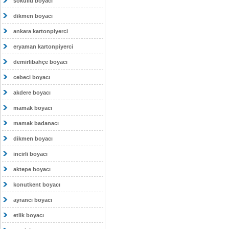
sokullu boyacı
dikmen boyacı
ankara kartonpiyerci
eryaman kartonpiyerci
demirlibahçe boyacı
cebeci boyacı
akdere boyacı
mamak boyacı
mamak badanacı
dikmen boyacı
incirli boyacı
aktepe boyacı
konutkent boyacı
ayrancı boyacı
etlik boyacı