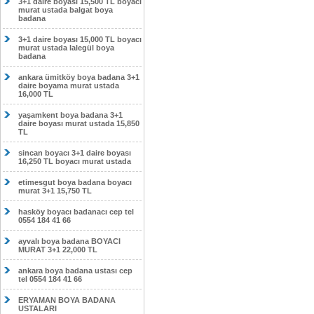
3+1 daire boyası 15,500 TL boyacı
murat ustada balgat boya
badana
3+1 daire boyası 15,000 TL boyacı
murat ustada lalegül boya
badana
ankara ümitköy boya badana 3+1
daire boyama murat ustada
16,000 TL
yaşamkent boya badana 3+1
daire boyası murat ustada 15,850
TL
sincan boyacı 3+1 daire boyası
16,250 TL boyacı murat ustada
etimesgut boya badana boyacı
murat 3+1 15,750 TL
hasköy boyacı badanacı cep tel
0554 184 41 66
ayvalı boya badana BOYACI
MURAT 3+1 22,000 TL
ankara boya badana ustası cep
tel 0554 184 41 66
ERYAMAN BOYA BADANA
USTALARI