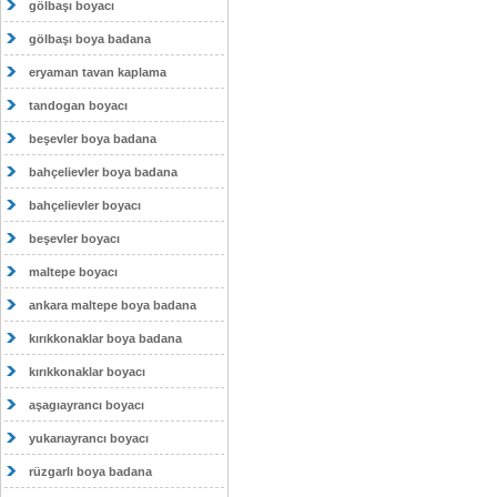
gölbaşı boyacı
gölbaşı boya badana
eryaman tavan kaplama
tandogan boyacı
beşevler boya badana
bahçelievler boya badana
bahçelievler boyacı
beşevler boyacı
maltepe boyacı
ankara maltepe boya badana
kırıkkonaklar boya badana
kırıkkonaklar boyacı
aşagıayrancı boyacı
yukarıayrancı boyacı
rüzgarlı boya badana