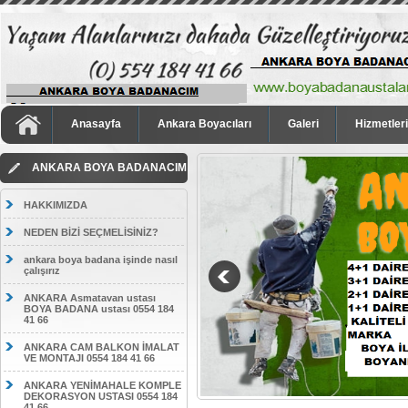
Anasayfa
Ankara Boyacıları
Galeri
Hizmetler
ANKARA BOYA BADANACIM
HAKKIMIZDA
NEDEN BİZİ SEÇMELİSİNİZ?
ankara boya badana işinde nasıl
çalışırız
ANKARA Asmatavan ustası
BOYA BADANA ustası 0554 184
41 66
ANKARA CAM BALKON İMALAT
VE MONTAJI 0554 184 41 66
ANKARA YENİMAHALE KOMPLE
DEKORASYON USTASI 0554 184
41 66