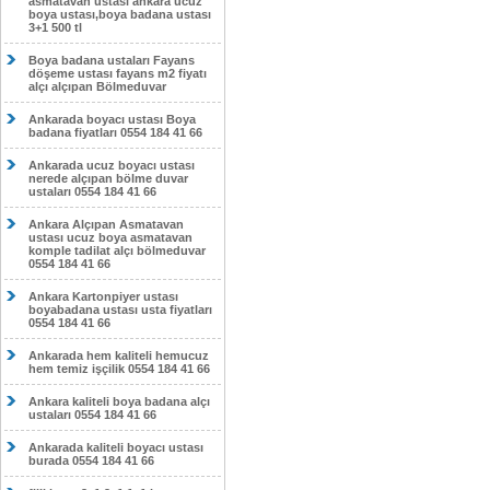
asmatavan ustası ankara ucuz
boya ustası,boya badana ustası
3+1 500 tl
Boya badana ustaları Fayans
döşeme ustası fayans m2 fiyatı
alçı alçıpan Bölmeduvar
Ankarada boyacı ustası Boya
badana fiyatları 0554 184 41 66
Ankarada ucuz boyacı ustası
nerede alçıpan bölme duvar
ustaları 0554 184 41 66
Ankara Alçıpan Asmatavan
ustası ucuz boya asmatavan
komple tadilat alçı bölmeduvar
0554 184 41 66
Ankara Kartonpiyer ustası
boyabadana ustası usta fiyatları
0554 184 41 66
Ankarada hem kaliteli hemucuz
hem temiz işçilik 0554 184 41 66
Ankara kaliteli boya badana alçı
ustaları 0554 184 41 66
Ankarada kaliteli boyacı ustası
burada 0554 184 41 66