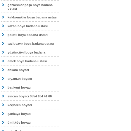
gaziosmanpaşa boya badana
ustası
kırkkonaklar boya badana ustası
kazan boya badana ustası
polatlı boya badana ustası
tuzluçayır boya badana ustası
yüzüncüyıl boya badana
emek boya badana ustası
ankara boyacı
eryaman boyacı
batıkent boyacı
sincan boyacı 0554 184 41 66
keçiören boyacı
çankaya boyacı
ümitköy boyacı