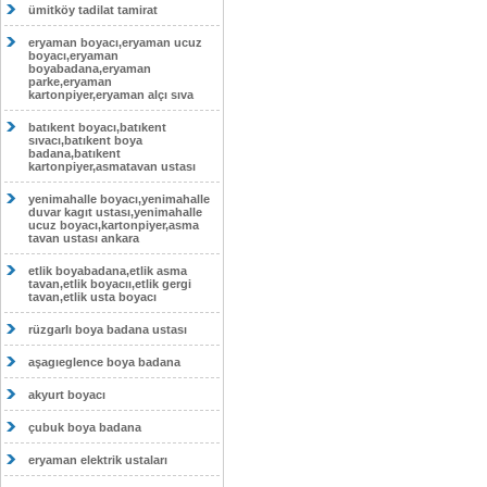
ümitköy tadilat tamirat
eryaman boyacı,eryaman ucuz
boyacı,eryaman
boyabadana,eryaman
parke,eryaman
kartonpiyer,eryaman alçı sıva
batıkent boyacı,batıkent
sıvacı,batıkent boya
badana,batıkent
kartonpiyer,asmatavan ustası
yenimahalle boyacı,yenimahalle
duvar kagıt ustası,yenimahalle
ucuz boyacı,kartonpiyer,asma
tavan ustası ankara
etlik boyabadana,etlik asma
tavan,etlik boyacıı,etlik gergi
tavan,etlik usta boyacı
rüzgarlı boya badana ustası
aşagıeglence boya badana
akyurt boyacı
çubuk boya badana
eryaman elektrik ustaları