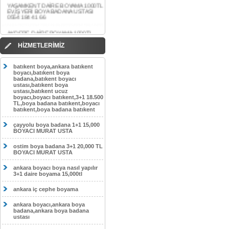
AKDERE DAİRE BOYAMA 1000TL
EV,İŞYERİ BOYA BADANA USTASI
0554 184 41 66
CEBECİ DAİRE BOYAMA 1000TL
HİZMETLERİMİZ
EV,İŞYERİ BOYA BADANA USTASI
0554 184 41 66
batıkent boya,ankara batıkent
HASKÖY DAİRE BOYAMA 1000TL
boyacı,batıkent boya
EV,İŞYERİ BOYA BADANA USTASI
badana,batıkent boyacı
0554 184 41 66
ustası,batıkent boya
ustası,batıkent ucuz
GÖLBAŞI DAİRE BOYAMA 1000TL
boyacı,boyacı batıkent,3+1 18.500
EV,İŞYERİ BOYA BADANA USTASI
TL,boya badana batıkent,boyacı
0554 184 41 66
batıkent,boya badana batıkent
SOKULLU DAİRE BOYAMA 1000TL
çayyolu boya badana 1+1 15,000
EV,İŞYERİ BOYA BADANA USTASI
BOYACI MURAT USTA
0554 184 41 66
ostim boya badana 3+1 20,000 TL
BOYACI MURAT USTA
ankara boyacı boya nasıl yapılır
3+1 daire boyama 15,000tl
ankara iç cephe boyama
ankara boyacı,ankara boya
badana,ankara boya badana
ustası