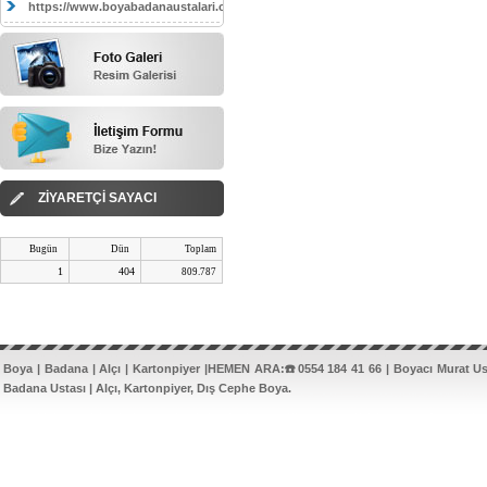
https://www.boyabadanaustalari.com/
ZİYARETÇİ SAYACI
Bugün
Dün
Toplam
1
404
809.787
Boya | Badana | Alçı | Kartonpiyer |HEMEN ARA:☎️0554 184 41 66 | Boyacı Murat U
Badana Ustası | Alçı, Kartonpiyer, Dış Cephe Boya.