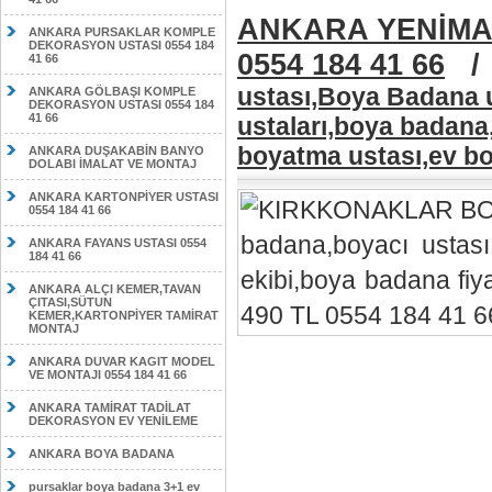
ANKARA YENİMA
ANKARA PURSAKLAR KOMPLE
DEKORASYON USTASI 0554 184
0554 184 41 66
41 66
ustası,Boya Badana u
ANKARA GÖLBAŞI KOMPLE
DEKORASYON USTASI 0554 184
41 66
ustaları,boya badana
boyatma ustası,ev bo
ANKARA DUŞAKABİN BANYO
DOLABI İMALAT VE MONTAJ
ANKARA KARTONPİYER USTASI
0554 184 41 66
ANKARA FAYANS USTASI 0554
184 41 66
ANKARA ALÇI KEMER,TAVAN
ÇITASI,SÜTUN
KEMER,KARTONPİYER TAMİRAT
MONTAJ
ANKARA DUVAR KAGIT MODEL
VE MONTAJI 0554 184 41 66
ANKARA TAMİRAT TADİLAT
DEKORASYON EV YENİLEME
ANKARA BOYA BADANA
pursaklar boya badana 3+1 ev