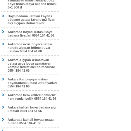
asmatavan ustası ankara ucuz
boya ustası,boya badana ustası
3+1 500 tl
Boya badana ustaları Fayans
döşeme ustası fayans m2 fiyatı
alçı alçıpan Bölmeduvar
Ankarada boyacı ustası Boya
badana fiyatları 0554 184 41 66
Ankarada ucuz boyacı ustası
nerede alçıpan bölme duvar
ustaları 0554 184 41 66
Ankara Alçıpan Asmatavan
ustası ucuz boya asmatavan
komple tadilat alçı bölmeduvar
0554 184 41 66
Ankara Kartonpiyer ustası
boyabadana ustası usta fiyatları
0554 184 41 66
Ankarada hem kaliteli hemucuz
hem temiz işçilik 0554 184 41 66
Ankara kaliteli boya badana alçı
ustaları 0554 184 41 66
Ankarada kaliteli boyacı ustası
burada 0554 184 41 66