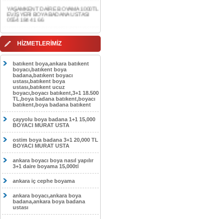
0554 184 41 66
AKDERE DAİRE BOYAMA 1000TL
EV,İŞYERİ BOYA BADANA USTASI
0554 184 41 66
HİZMETLERİMİZ
CEBECİ DAİRE BOYAMA 1000TL
EV,İŞYERİ BOYA BADANA USTASI
0554 184 41 66
batıkent boya,ankara batıkent
boyacı,batıkent boya
HASKÖY DAİRE BOYAMA 1000TL
badana,batıkent boyacı
EV,İŞYERİ BOYA BADANA USTASI
ustası,batıkent boya
0554 184 41 66
ustası,batıkent ucuz
boyacı,boyacı batıkent,3+1 18.500
GÖLBAŞI DAİRE BOYAMA 1000TL
TL,boya badana batıkent,boyacı
EV,İŞYERİ BOYA BADANA USTASI
batıkent,boya badana batıkent
0554 184 41 66
çayyolu boya badana 1+1 15,000
SOKULLU DAİRE BOYAMA 1000TL
BOYACI MURAT USTA
EV,İŞYERİ BOYA BADANA USTASI
0554 184 41 66
ostim boya badana 3+1 20,000 TL
BOYACI MURAT USTA
ankara boyacı boya nasıl yapılır
3+1 daire boyama 15,000tl
ankara iç cephe boyama
ankara boyacı,ankara boya
badana,ankara boya badana
ustası