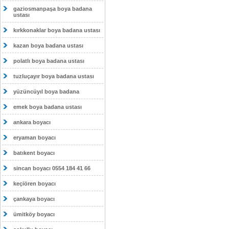
gaziosmanpaşa boya badana
ustası
kırkkonaklar boya badana ustası
kazan boya badana ustası
polatlı boya badana ustası
tuzluçayır boya badana ustası
yüzüncüyıl boya badana
emek boya badana ustası
ankara boyacı
eryaman boyacı
batıkent boyacı
sincan boyacı 0554 184 41 66
keçiören boyacı
çankaya boyacı
ümitköy boyacı