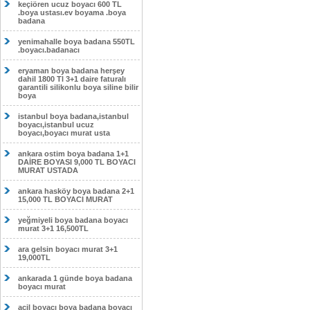
keçiören ucuz boyacı 600 TL
.boya ustası.ev boyama .boya
badana
yenimahalle boya badana 550TL
.boyacı.badanacı
eryaman boya badana herşey
dahil 1800 Tl 3+1 daire faturalı
garantili silikonlu boya siline bilir
boya
istanbul boya badana,istanbul
boyacı,istanbul ucuz
boyacı,boyacı murat usta
ankara ostim boya badana 1+1
DAİRE BOYASI 9,000 TL BOYACI
MURAT USTADA
ankara hasköy boya badana 2+1
15,000 TL BOYACI MURAT
yeğmiyeli boya badana boyacı
murat 3+1 16,500TL
ara gelsin boyacı murat 3+1
19,000TL
ankarada 1 günde boya badana
boyacı murat
acil boyacı boya badana boyacı