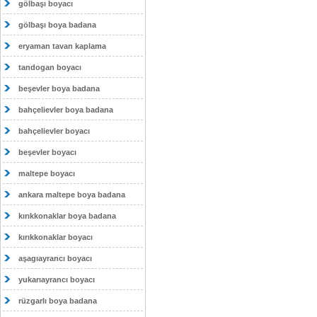
gölbaşı boyacı
gölbaşı boya badana
eryaman tavan kaplama
tandogan boyacı
beşevler boya badana
bahçelievler boya badana
bahçelievler boyacı
beşevler boyacı
maltepe boyacı
ankara maltepe boya badana
kırıkkonaklar boya badana
kırıkkonaklar boyacı
aşagıayrancı boyacı
yukarıayrancı boyacı
rüzgarlı boya badana