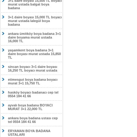
3+1 daire boyası 15,500 TL boyacı
murat ustada balgat boya
badana
3+1 daire boyası 15,000 TL boyacı
murat ustada lalegül boya
badana
ankara ümitköy boya badana 3+1
daire boyama murat ustada
16,000 TL
yaşamkent boya badana 3+1
daire boyası murat ustada 15,850
TL
sincan boyacı 3+1 daire boyası
16,250 TL boyacı murat ustada
etimesgut boya badana boyacı
murat 3+1 15,750 TL
hasköy boyacı badanacı cep tel
0554 184 41 66
ayvalı boya badana BOYACI
MURAT 3+1 22,000 TL
ankara boya badana ustası cep
tel 0554 184 41 66
ERYAMAN BOYA BADANA
USTALARI