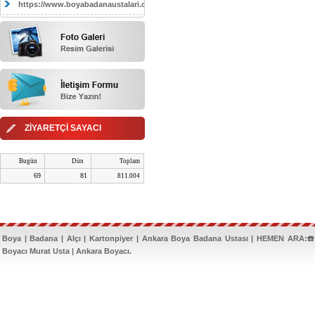
https://www.boyabadanaustalari.com/
ZİYARETÇİ SAYACI
Bugün
Dün
Toplam
69
81
811.004
Boya | Badana | Alçı | Kartonpiyer | Ankara Boya Badana Ustası | HEMEN ARA:☎️
Boyacı Murat Usta | Ankara Boyacı.