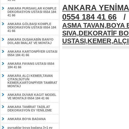
ANKARA YENİMA
ANKARA PURSAKLAR KOMPLE
DEKORASYON USTASI 0554 184
0554 184 41 66
41 66
ASMA TAVAN,BOYA B
ANKARA GÖLBAŞI KOMPLE
DEKORASYON USTASI 0554 184
41 66
SIVA,DEKORATİF B
USTASI,KEMER,ALÇIP
ANKARA DUŞAKABİN BANYO
DOLABI İMALAT VE MONTAJ
ANKARA KARTONPİYER USTASI
0554 184 41 66
ANKARA FAYANS USTASI 0554
184 41 66
ANKARA ALÇI KEMER,TAVAN
ÇITASI,SÜTUN
KEMER,KARTONPİYER TAMİRAT
MONTAJ
ANKARA DUVAR KAGIT MODEL
VE MONTAJI 0554 184 41 66
ANKARA TAMİRAT TADİLAT
DEKORASYON EV YENİLEME
ANKARA BOYA BADANA
pursaklar boya badana 3+1 ev