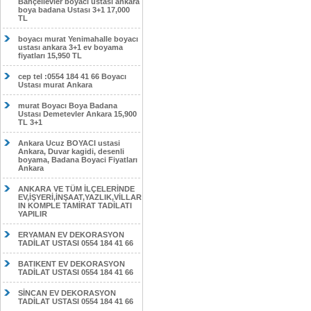
Bahçelievler boyacı ustası ankara
boya badana Ustası 3+1 17,000
TL
boyacı murat Yenimahalle boyacı
ustası ankara 3+1 ev boyama
fiyatları 15,950 TL
cep tel :0554 184 41 66 Boyacı
Ustası murat Ankara
murat Boyacı Boya Badana
Ustası Demetevler Ankara 15,900
TL 3+1
Ankara Ucuz BOYACI ustasi
Ankara, Duvar kagidi, desenli
boyama, Badana Boyaci Fiyatları
Ankara
ANKARA VE TÜM İLÇELERİNDE
EV,İŞYERİ,İNŞAAT,YAZLIK,VİLLAR
IN KOMPLE TAMİRAT TADİLATI
YAPILIR
ERYAMAN EV DEKORASYON
TADİLAT USTASI 0554 184 41 66
BATIKENT EV DEKORASYON
TADİLAT USTASI 0554 184 41 66
SİNCAN EV DEKORASYON
TADİLAT USTASI 0554 184 41 66