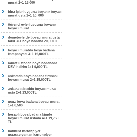
murat 2+1 15,000
bina içleri uyguna boyanır boyacı
murat usta 1+1 10, 000
öğrenci evleri uyguna boyanır
boyacı murat
demetevlerde boyacı murat usta
farkı 3+1 boya badana 20,000TL
boyacı muratda boya badana
kampanyası 3+1 16,000TL
murat ustadan boya badanada
DEV indirim 1+1 9,000 TL
ankarada boya badana fırtınası
boyacı murat 2+1 15,000TL
ankara cebecide boyacı murat
usta 2+1 13,000TL
ucuz boya badana boyacı murat
1+1 8,500
hesaplı boya badana kimde
boyacı murat ustada 4+1 19,750
TL
batıkent kartonpiyer
ustası,eryaman kartonpiyer