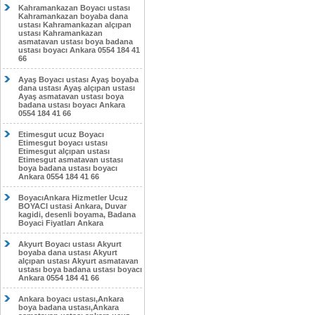
Kahramankazan Boyacı ustası
Kahramankazan boyaba dana
ustası Kahramankazan alçıpan
ustası Kahramankazan
asmatavan ustası boya badana
ustası boyacı Ankara 0554 184 41
66
Ayaş Boyacı ustası Ayaş boyaba
dana ustası Ayaş alçıpan ustası
Ayaş asmatavan ustası boya
badana ustası boyacı Ankara
0554 184 41 66
Etimesgut ucuz Boyacı
Etimesgut boyacı ustası
Etimesgut alçıpan ustası
Etimesgut asmatavan ustası
boya badana ustası boyacı
Ankara 0554 184 41 66
BoyacıAnkara Hizmetler Ucuz
BOYACI ustasi Ankara, Duvar
kagidi, desenli boyama, Badana
Boyaci Fiyatları Ankara
Akyurt Boyacı ustası Akyurt
boyaba dana ustası Akyurt
alçıpan ustası Akyurt asmatavan
ustası boya badana ustası boyacı
Ankara 0554 184 41 66
Ankara boyacı ustası,Ankara
boya badana ustası,Ankara