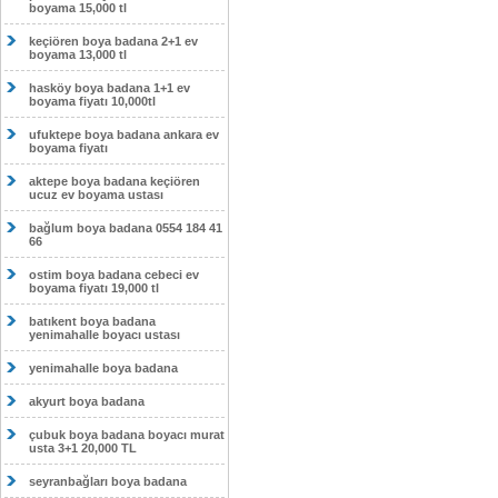
boyama 15,000 tl
keçiören boya badana 2+1 ev
boyama 13,000 tl
hasköy boya badana 1+1 ev
boyama fiyatı 10,000tl
ufuktepe boya badana ankara ev
boyama fiyatı
aktepe boya badana keçiören
ucuz ev boyama ustası
bağlum boya badana 0554 184 41
66
ostim boya badana cebeci ev
boyama fiyatı 19,000 tl
batıkent boya badana
yenimahalle boyacı ustası
yenimahalle boya badana
akyurt boya badana
çubuk boya badana boyacı murat
usta 3+1 20,000 TL
seyranbağları boya badana