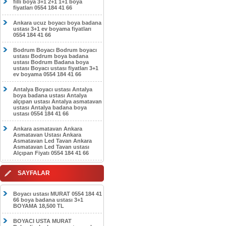
filli boya 3+1 2+1 1+1 boya
fiyatları 0554 184 41 66
Ankara ucuz boyacı boya badana
ustası 3+1 ev boyama fiyatları
0554 184 41 66
Bodrum Boyacı Bodrum boyacı
ustası Bodrum boya badana
ustası Bodrum Badana boya
ustası Boyacı ustası fiyatları 3+1
ev boyama 0554 184 41 66
Antalya Boyacı ustası Antalya
boya badana ustası Antalya
alçıpan ustası Antalya asmatavan
ustası Antalya badana boya
ustası 0554 184 41 66
Ankara asmatavan Ankara
Asmatavan Ustası Ankara
Asmatavan Led Tavan Ankara
Asmatavan Led Tavan ustası
Alçıpan Fiyatı 0554 184 41 66
SAYFALAR
Boyacı ustası MURAT 0554 184 41
66 boya badana ustası 3+1
BOYAMA 18,500 TL
BOYACI USTA MURAT