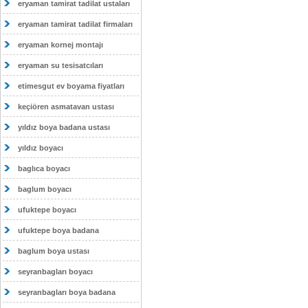
eryaman tamirat tadilat ustaları
eryaman tamirat tadilat firmaları
eryaman kornej montajı
eryaman su tesisatcıları
etimesgut ev boyama fiyatları
keçiören asmatavan ustası
yıldız boya badana ustası
yıldız boyacı
baglıca boyacı
baglum boyacı
ufuktepe boyacı
ufuktepe boya badana
baglum boya ustası
seyranbagları boyacı
seyranbagları boya badana