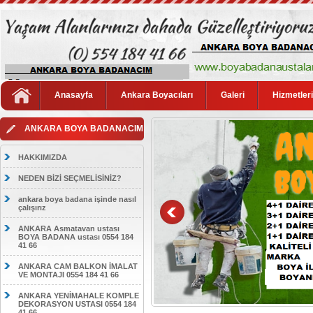
Anasayfa
Ankara Boyacıları
Galeri
Hizmetler
ANKARA BOYA BADANACIM
HAKKIMIZDA
NEDEN BİZİ SEÇMELİSİNİZ?
ankara boya badana işinde nasıl
çalışırız
ANKARA Asmatavan ustası
BOYA BADANA ustası 0554 184
41 66
ANKARA CAM BALKON İMALAT
VE MONTAJI 0554 184 41 66
ANKARA YENİMAHALE KOMPLE
DEKORASYON USTASI 0554 184
41 66