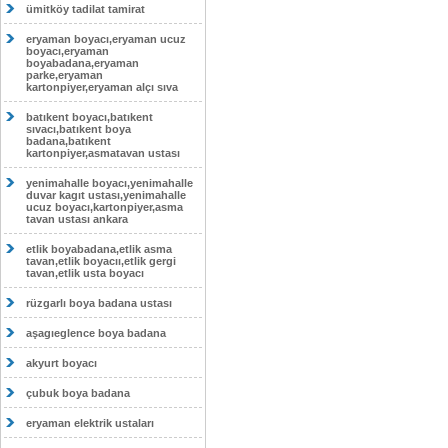
ümitköy tadilat tamirat
eryaman boyacı,eryaman ucuz
boyacı,eryaman
boyabadana,eryaman
parke,eryaman
kartonpiyer,eryaman alçı sıva
batıkent boyacı,batıkent
sıvacı,batıkent boya
badana,batıkent
kartonpiyer,asmatavan ustası
yenimahalle boyacı,yenimahalle
duvar kagıt ustası,yenimahalle
ucuz boyacı,kartonpiyer,asma
tavan ustası ankara
etlik boyabadana,etlik asma
tavan,etlik boyacıı,etlik gergi
tavan,etlik usta boyacı
rüzgarlı boya badana ustası
aşagıeglence boya badana
akyurt boyacı
çubuk boya badana
eryaman elektrik ustaları