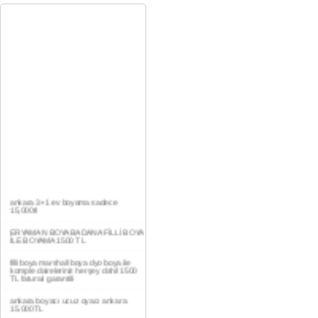
ankara 3+1 ev boyama sadece
15,000tl
ERYAMAN BOYA BADANA FİLLİ BOYA
İLE BOYAMA 1500 TL
filli boya marshall boya dyo boya ile
komple daireleriniz herşey dahil 1500
TL faturalı garantili
ankara boyacı ucuz oyacı ankara
15.000TL
YAŞAMKENT DAİRE BOYAMA 1000TL
EV,İŞYERİ BOYA BADANA USTASI