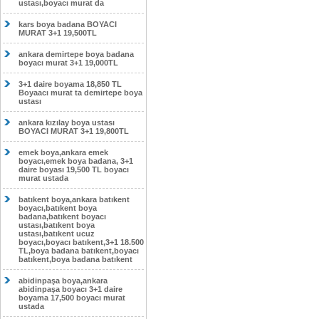
ustası,boyacı murat da
kars boya badana BOYACI
MURAT 3+1 19,500TL
ankara demirtepe boya badana
boyacı murat 3+1 19,000TL
3+1 daire boyama 18,850 TL
Boyaacı murat ta demirtepe boya
ustası
ankara kızılay boya ustası
BOYACI MURAT 3+1 19,800TL
emek boya,ankara emek
boyacı,emek boya badana, 3+1
daire boyası 19,500 TL boyacı
murat ustada
batıkent boya,ankara batıkent
boyacı,batıkent boya
badana,batıkent boyacı
ustası,batıkent boya
ustası,batıkent ucuz
boyacı,boyacı batıkent,3+1 18.500
TL,boya badana batıkent,boyacı
batıkent,boya badana batıkent
abidinpaşa boya,ankara
abidinpaşa boyacı 3+1 daire
boyama 17,500 boyacı murat
ustada