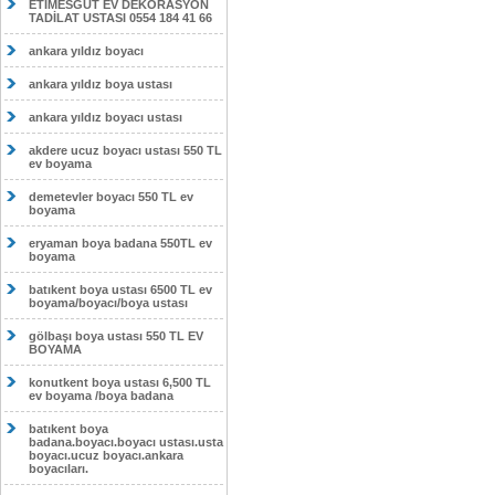
ETİMESĞUT EV DEKORASYON
TADİLAT USTASI 0554 184 41 66
ankara yıldız boyacı
ankara yıldız boya ustası
ankara yıldız boyacı ustası
akdere ucuz boyacı ustası 550 TL
ev boyama
demetevler boyacı 550 TL ev
boyama
eryaman boya badana 550TL ev
boyama
batıkent boya ustası 6500 TL ev
boyama/boyacı/boya ustası
gölbaşı boya ustası 550 TL EV
BOYAMA
konutkent boya ustası 6,500 TL
ev boyama /boya badana
batıkent boya
badana.boyacı.boyacı ustası.usta
boyacı.ucuz boyacı.ankara
boyacıları.