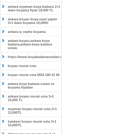
ankara eryaman boya badana 2+1
daire boyama fiyatı 18,000 TL
ankara boyacı boya nasıl yapılır
3+1 daire boyama 15,000tl
ankara iç cephe boyama
ankara boyacı,ankara boya
badana,ankara boya badana
ustası
https://www.boyabadanaustalari.com/
boyacı murat usta
boyacı murat usta 0554 184 41 66
ankara boya badana ustası ev
boyama fiyatları
ankara boyacı murat usta 3+1
15,000 TL
eryaman boyacı murat usta 2+1
13,000TL
batıkent boyacı murat usta 3+1
15,000TL