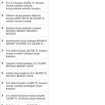
3+1 ev boyası 19,000 TL Boyacı
murat ustada sokullu
boya,ankara sokullu boyacı,
dikmen boya,ankara dikmen
boyacı,0554 184 41 66 18,000 TL
boyacı murat ustada
Ankara boya badana ustaları
BOYACI MURAT HESAPLI
BOYACI
demetevler boya badana BOYACI
MURAT USTADA 3+1 25,000 TL
3+1 daire boyası 16,750 TL boyacı
murat ustada maltepe boya
badana
çayyolu boya badana 1+1 15,000
BOYACI MURAT USTA
ostim boya badana 3+1 20,000 TL
BOYACI MURAT USTA
2+1 daire boyası 14,000 TL boyacı
murat ustada tandoğan boya
badana
2+1 daire boyama murat ustada
14,500 TL kurtuluş boya badana