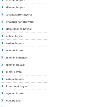
sokullu boyacı
dikmen boyacı
ankara kartonpiyerci
eryaman kartonpiyerci
demirlibahçe boyacı
cebeci boyacı
akdere boyacı
mamak boyacı
mamak badanacı
dikmen boyacı
incirli boyacı
aktepe boyacı
konutkent boyacı
ayrancı boyacı
etlik boyacı