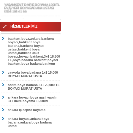
0554 184 41 66
AKDERE DAİRE BOYAMA 1000TL
EV,İŞYERİ BOYA BADANA USTASI
0554 184 41 66
CEBECİ DAİRE BOYAMA 1000TL
HİZMETLERİMİZ
EV,İŞYERİ BOYA BADANA USTASI
0554 184 41 66
batıkent boya,ankara batıkent
HASKÖY DAİRE BOYAMA 1000TL
boyacı,batıkent boya
EV,İŞYERİ BOYA BADANA USTASI
badana,batıkent boyacı
0554 184 41 66
ustası,batıkent boya
ustası,batıkent ucuz
boyacı,boyacı batıkent,3+1 18.500
GÖLBAŞI DAİRE BOYAMA 1000TL
TL,boya badana batıkent,boyacı
EV,İŞYERİ BOYA BADANA USTASI
batıkent,boya badana batıkent
0554 184 41 66
çayyolu boya badana 1+1 15,000
SOKULLU DAİRE BOYAMA 1000TL
BOYACI MURAT USTA
EV,İŞYERİ BOYA BADANA USTASI
0554 184 41 66
ostim boya badana 3+1 20,000 TL
BOYACI MURAT USTA
ankara boyacı boya nasıl yapılır
3+1 daire boyama 15,000tl
ankara iç cephe boyama
ankara boyacı,ankara boya
badana,ankara boya badana
ustası