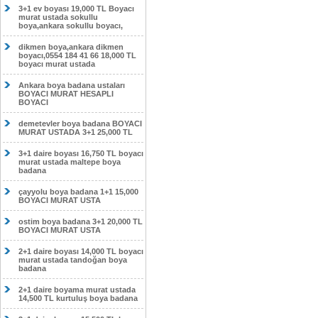
3+1 ev boyası 19,000 TL Boyacı
murat ustada sokullu
boya,ankara sokullu boyacı,
dikmen boya,ankara dikmen
boyacı,0554 184 41 66 18,000 TL
boyacı murat ustada
Ankara boya badana ustaları
BOYACI MURAT HESAPLI
BOYACI
demetevler boya badana BOYACI
MURAT USTADA 3+1 25,000 TL
3+1 daire boyası 16,750 TL boyacı
murat ustada maltepe boya
badana
çayyolu boya badana 1+1 15,000
BOYACI MURAT USTA
ostim boya badana 3+1 20,000 TL
BOYACI MURAT USTA
2+1 daire boyası 14,000 TL boyacı
murat ustada tandoğan boya
badana
2+1 daire boyama murat ustada
14,500 TL kurtuluş boya badana