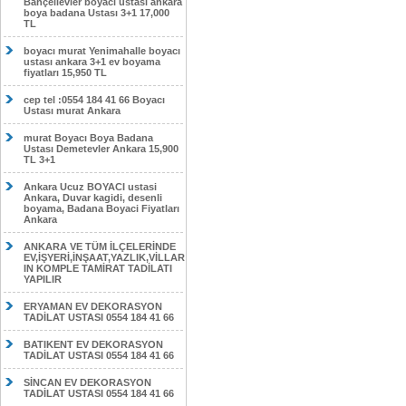
Bahçelievler boyacı ustası ankara
boya badana Ustası 3+1 17,000
TL
boyacı murat Yenimahalle boyacı
ustası ankara 3+1 ev boyama
fiyatları 15,950 TL
cep tel :0554 184 41 66 Boyacı
Ustası murat Ankara
murat Boyacı Boya Badana
Ustası Demetevler Ankara 15,900
TL 3+1
Ankara Ucuz BOYACI ustasi
Ankara, Duvar kagidi, desenli
boyama, Badana Boyaci Fiyatları
Ankara
ANKARA VE TÜM İLÇELERİNDE
EV,İŞYERİ,İNŞAAT,YAZLIK,VİLLAR
IN KOMPLE TAMİRAT TADİLATI
YAPILIR
ERYAMAN EV DEKORASYON
TADİLAT USTASI 0554 184 41 66
BATIKENT EV DEKORASYON
TADİLAT USTASI 0554 184 41 66
SİNCAN EV DEKORASYON
TADİLAT USTASI 0554 184 41 66