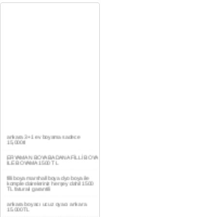
ankara 3+1 ev boyama sadece
15,000tl
ERYAMAN BOYA BADANA FİLLİ BOYA
İLE BOYAMA 1500 TL
filli boya marshall boya dyo boya ile
komple daireleriniz herşey dahil 1500
TL faturalı garantili
ankara boyacı ucuz oyacı ankara
15.000TL
YAŞAMKENT DAİRE BOYAMA 1000TL
EV,İŞYERİ BOYA BADANA USTASI