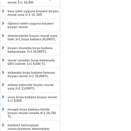
murat 2+1 15,000
bina içleri uyguna boyanır boyacı
murat usta 1+1 10, 000
öğrenci evleri uyguna boyanır
boyacı murat
demetevlerde boyacı murat usta
farkı 3+1 boya badana 20,000TL
boyacı muratda boya badana
kampanyası 3+1 16,000TL
murat ustadan boya badanada
DEV indirim 1+1 9,000 TL
ankarada boya badana fırtınası
boyacı murat 2+1 15,000TL
ankara cebecide boyacı murat
usta 2+1 13,000TL
ucuz boya badana boyacı murat
1+1 8,500
hesaplı boya badana kimde
boyacı murat ustada 4+1 19,750
TL
batıkent kartonpiyer
ustası,eryaman kartonpiyer