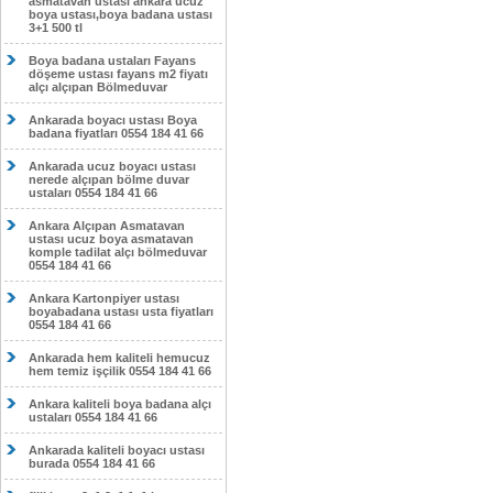
asmatavan ustası ankara ucuz
boya ustası,boya badana ustası
3+1 500 tl
Boya badana ustaları Fayans
döşeme ustası fayans m2 fiyatı
alçı alçıpan Bölmeduvar
Ankarada boyacı ustası Boya
badana fiyatları 0554 184 41 66
Ankarada ucuz boyacı ustası
nerede alçıpan bölme duvar
ustaları 0554 184 41 66
Ankara Alçıpan Asmatavan
ustası ucuz boya asmatavan
komple tadilat alçı bölmeduvar
0554 184 41 66
Ankara Kartonpiyer ustası
boyabadana ustası usta fiyatları
0554 184 41 66
Ankarada hem kaliteli hemucuz
hem temiz işçilik 0554 184 41 66
Ankara kaliteli boya badana alçı
ustaları 0554 184 41 66
Ankarada kaliteli boyacı ustası
burada 0554 184 41 66