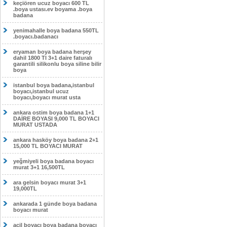
keçiören ucuz boyacı 600 TL
.boya ustası.ev boyama .boya
badana
yenimahalle boya badana 550TL
.boyacı.badanacı
eryaman boya badana herşey
dahil 1800 Tl 3+1 daire faturalı
garantili silikonlu boya siline bilir
boya
istanbul boya badana,istanbul
boyacı,istanbul ucuz
boyacı,boyacı murat usta
ankara ostim boya badana 1+1
DAİRE BOYASI 9,000 TL BOYACI
MURAT USTADA
ankara hasköy boya badana 2+1
15,000 TL BOYACI MURAT
yeğmiyeli boya badana boyacı
murat 3+1 16,500TL
ara gelsin boyacı murat 3+1
19,000TL
ankarada 1 günde boya badana
boyacı murat
acil boyacı boya badana boyacı