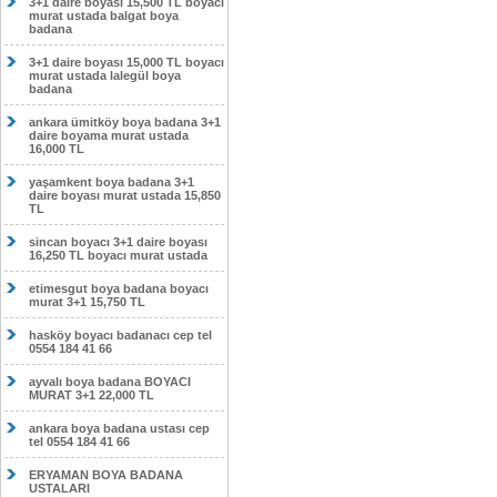
3+1 daire boyası 15,500 TL boyacı
murat ustada balgat boya
badana
3+1 daire boyası 15,000 TL boyacı
murat ustada lalegül boya
badana
ankara ümitköy boya badana 3+1
daire boyama murat ustada
16,000 TL
yaşamkent boya badana 3+1
daire boyası murat ustada 15,850
TL
sincan boyacı 3+1 daire boyası
16,250 TL boyacı murat ustada
etimesgut boya badana boyacı
murat 3+1 15,750 TL
hasköy boyacı badanacı cep tel
0554 184 41 66
ayvalı boya badana BOYACI
MURAT 3+1 22,000 TL
ankara boya badana ustası cep
tel 0554 184 41 66
ERYAMAN BOYA BADANA
USTALARI