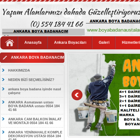
Anasayfa
Ankara Boyacıları
Galeri
Hizmetler
ANKARA BOYA BADANACIM
HAKKIMIZDA
NEDEN BİZİ SEÇMELİSİNİZ?
ankara boya badana işinde nasıl
çalışırız
ANKARA Asmatavan ustası
BOYA BADANA ustası 0554 184
41 66
ANKARA CAM BALKON İMALAT
VE MONTAJI 0554 184 41 66
ANKARA YENİMAHALE KOMPLE
DEKORASYON USTASI 0554 184
41 66