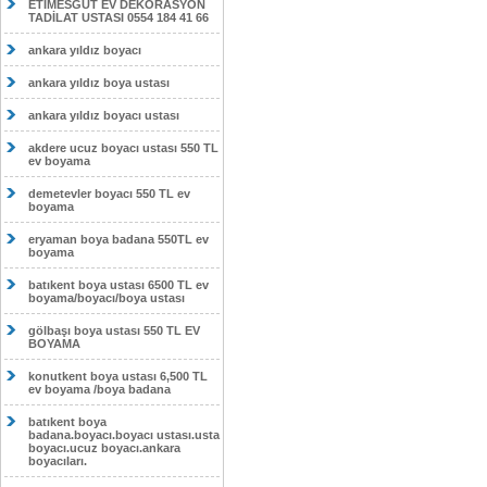
ETİMESĞUT EV DEKORASYON
TADİLAT USTASI 0554 184 41 66
ankara yıldız boyacı
ankara yıldız boya ustası
ankara yıldız boyacı ustası
akdere ucuz boyacı ustası 550 TL
ev boyama
demetevler boyacı 550 TL ev
boyama
eryaman boya badana 550TL ev
boyama
batıkent boya ustası 6500 TL ev
boyama/boyacı/boya ustası
gölbaşı boya ustası 550 TL EV
BOYAMA
konutkent boya ustası 6,500 TL
ev boyama /boya badana
batıkent boya
badana.boyacı.boyacı ustası.usta
boyacı.ucuz boyacı.ankara
boyacıları.