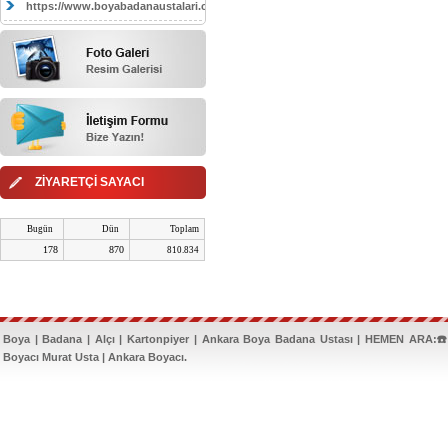
https://www.boyabadanaustalari.com/
ZİYARETÇİ SAYACI
Bugün
Dün
Toplam
178
870
810.834
Boya | Badana | Alçı | Kartonpiyer | Ankara Boya Badana Ustası | HEMEN ARA:☎️
Boyacı Murat Usta | Ankara Boyacı.