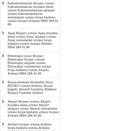
Kahramankazan Boyacı ustası
Kahramankazan boyaba dana
ustası Kahramankazan alçıpan
ustası Kahramankazan
asmatavan ustası boya badana
ustası boyacı Ankara 0554 184 41
66
Ayaş Boyacı ustası Ayaş boyaba
dana ustası Ayaş alçıpan ustası
Ayaş asmatavan ustası boya
badana ustası boyacı Ankara
0554 184 41 66
Etimesgut ucuz Boyacı
Etimesgut boyacı ustası
Etimesgut alçıpan ustası
Etimesgut asmatavan ustası
boya badana ustası boyacı
Ankara 0554 184 41 66
BoyacıAnkara Hizmetler Ucuz
BOYACI ustasi Ankara, Duvar
kagidi, desenli boyama, Badana
Boyaci Fiyatları Ankara
Akyurt Boyacı ustası Akyurt
boyaba dana ustası Akyurt
alçıpan ustası Akyurt asmatavan
ustası boya badana ustası boyacı
Ankara 0554 184 41 66
Ankara boyacı ustası,Ankara
boya badana ustası,Ankara