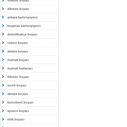
sokullu boyacı
dikmen boyacı
ankara kartonpiyerci
eryaman kartonpiyerci
demirlibahçe boyacı
cebeci boyacı
akdere boyacı
mamak boyacı
mamak badanacı
dikmen boyacı
incirli boyacı
aktepe boyacı
konutkent boyacı
ayrancı boyacı
etlik boyacı