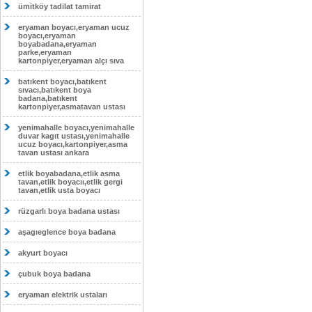
ümitköy tadilat tamirat
eryaman boyacı,eryaman ucuz
boyacı,eryaman
boyabadana,eryaman
parke,eryaman
kartonpiyer,eryaman alçı sıva
batıkent boyacı,batıkent
sıvacı,batıkent boya
badana,batıkent
kartonpiyer,asmatavan ustası
yenimahalle boyacı,yenimahalle
duvar kagıt ustası,yenimahalle
ucuz boyacı,kartonpiyer,asma
tavan ustası ankara
etlik boyabadana,etlik asma
tavan,etlik boyacıı,etlik gergi
tavan,etlik usta boyacı
rüzgarlı boya badana ustası
aşagıeglence boya badana
akyurt boyacı
çubuk boya badana
eryaman elektrik ustaları