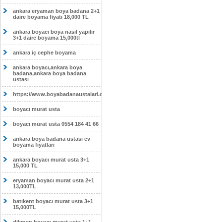
ankara eryaman boya badana 2+1
daire boyama fiyatı 18,000 TL
ankara boyacı boya nasıl yapılır
3+1 daire boyama 15,000tl
ankara iç cephe boyama
ankara boyacı,ankara boya
badana,ankara boya badana
ustası
https://www.boyabadanaustalari.com/
boyacı murat usta
boyacı murat usta 0554 184 41 66
ankara boya badana ustası ev
boyama fiyatları
ankara boyacı murat usta 3+1
15,000 TL
eryaman boyacı murat usta 2+1
13,000TL
batıkent boyacı murat usta 3+1
15,000TL