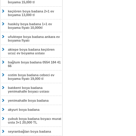
boyama 15,000 tl
keçiören boya badana 2+1 ev
boyama 13,000 tl
hasköy boya badana 1+1 ev
boyama fiyatı 10,000tl
ufuktepe boya badana ankara ev
boyama fiyatı
aktepe boya badana keçiören
ucuz ev boyama ustası
bağlum boya badana 0554 184 41
66
ostim boya badana cebeci ev
boyama fiyatı 19,000 tl
batıkent boya badana
yenimahalle boyacı ustası
yenimahalle boya badana
akyurt boya badana
çubuk boya badana boyacı murat
usta 3+1 20,000 TL
seyranbağları boya badana