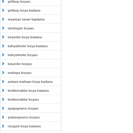
gölbaşı boyacı
gölbaşı boya badana
eryaman tavan kaplama
tandogan boyacı
beşevler boya badana
bahçelievler boya badana
bahçelievler boyacı
beşevler boyacı
maltepe boyacı
ankara maltepe boya badana
kırıkkonaklar boya badana
kırıkkonaklar boyacı
aşagıayrancı boyacı
yukarıayrancı boyacı
rüzgarlı boya badana