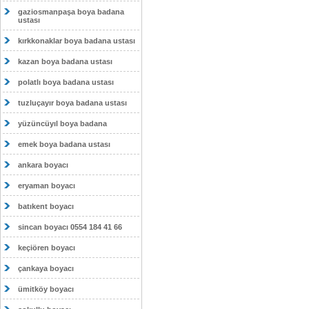
gaziosmanpaşa boya badana
ustası
kırkkonaklar boya badana ustası
kazan boya badana ustası
polatlı boya badana ustası
tuzluçayır boya badana ustası
yüzüncüyıl boya badana
emek boya badana ustası
ankara boyacı
eryaman boyacı
batıkent boyacı
sincan boyacı 0554 184 41 66
keçiören boyacı
çankaya boyacı
ümitköy boyacı