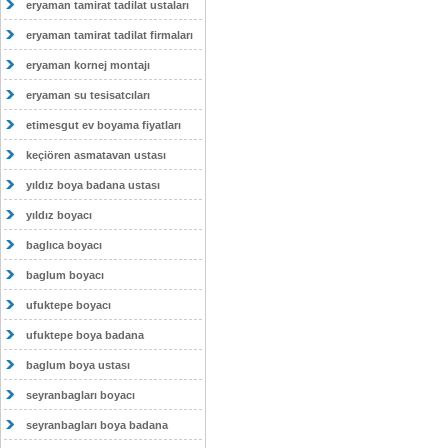
eryaman tamirat tadilat ustaları
eryaman tamirat tadilat firmaları
eryaman kornej montajı
eryaman su tesisatcıları
etimesgut ev boyama fiyatları
keçiören asmatavan ustası
yıldız boya badana ustası
yıldız boyacı
baglıca boyacı
baglum boyacı
ufuktepe boyacı
ufuktepe boya badana
baglum boya ustası
seyranbagları boyacı
seyranbagları boya badana