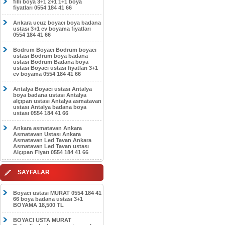
filli boya 3+1 2+1 1+1 boya
fiyatları 0554 184 41 66
Ankara ucuz boyacı boya badana
ustası 3+1 ev boyama fiyatları
0554 184 41 66
Bodrum Boyacı Bodrum boyacı
ustası Bodrum boya badana
ustası Bodrum Badana boya
ustası Boyacı ustası fiyatları 3+1
ev boyama 0554 184 41 66
Antalya Boyacı ustası Antalya
boya badana ustası Antalya
alçıpan ustası Antalya asmatavan
ustası Antalya badana boya
ustası 0554 184 41 66
Ankara asmatavan Ankara
Asmatavan Ustası Ankara
Asmatavan Led Tavan Ankara
Asmatavan Led Tavan ustası
Alçıpan Fiyatı 0554 184 41 66
SAYFALAR
Boyacı ustası MURAT 0554 184 41
66 boya badana ustası 3+1
BOYAMA 18,500 TL
BOYACI USTA MURAT