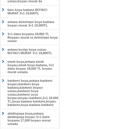
ustası,boyacı murat da
kars boya badana BOYACI
MURAT 3+1 19,500TL
ankara demirtepe boya badana
boyacı murat 3+1 19,000TL
3+1 daire boyama 18,850 TL
Boyaacı murat ta demirtepe boya
ustası
ankara kızılay boya ustası
BOYACI MURAT 3+1 19,800TL
emek boya,ankara emek
boyacı,emek boya badana, 3+1
daire boyası 19,500 TL boyacı
murat ustada
batıkent boya,ankara batıkent
boyacı,batıkent boya
badana,batıkent boyacı
ustası,batıkent boya
ustası,batıkent ucuz
boyacı,boyacı batıkent,3+1 18.500
TL,boya badana batıkent,boyacı
batıkent,boya badana batıkent
abidinpaşa boya,ankara
abidinpaşa boyacı 3+1 daire
boyama 17,500 boyacı murat
ustada