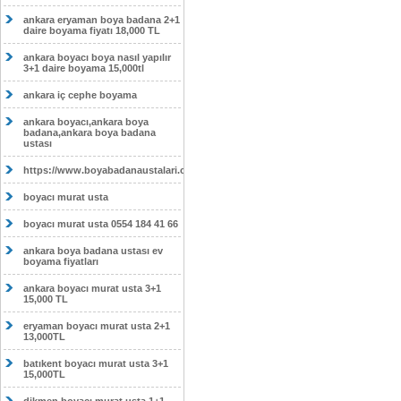
ankara eryaman boya badana 2+1
daire boyama fiyatı 18,000 TL
ankara boyacı boya nasıl yapılır
3+1 daire boyama 15,000tl
ankara iç cephe boyama
ankara boyacı,ankara boya
badana,ankara boya badana
ustası
https://www.boyabadanaustalari.com/
boyacı murat usta
boyacı murat usta 0554 184 41 66
ankara boya badana ustası ev
boyama fiyatları
ankara boyacı murat usta 3+1
15,000 TL
eryaman boyacı murat usta 2+1
13,000TL
batıkent boyacı murat usta 3+1
15,000TL