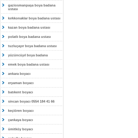
gaziosmanpaşa boya badana
ustası
kırkkonaklar boya badana ustası
kazan boya badana ustası
polatlı boya badana ustası
tuzluçayır boya badana ustası
yüzüncüyıl boya badana
emek boya badana ustası
ankara boyacı
eryaman boyacı
batıkent boyacı
sincan boyacı 0554 184 41 66
keçiören boyacı
çankaya boyacı
ümitköy boyacı