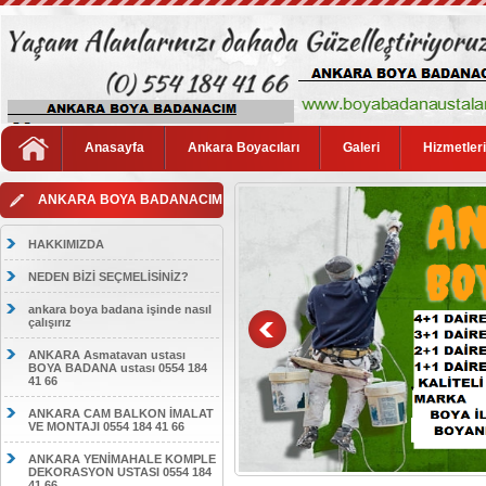
Anasayfa
Ankara Boyacıları
Galeri
Hizmetler
ANKARA BOYA BADANACIM
HAKKIMIZDA
NEDEN BİZİ SEÇMELİSİNİZ?
ankara boya badana işinde nasıl
çalışırız
ANKARA Asmatavan ustası
BOYA BADANA ustası 0554 184
41 66
ANKARA CAM BALKON İMALAT
VE MONTAJI 0554 184 41 66
ANKARA YENİMAHALE KOMPLE
DEKORASYON USTASI 0554 184
41 66