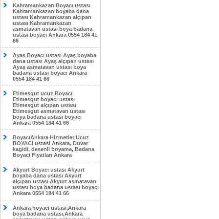
Kahramankazan Boyacı ustası
Kahramankazan boyaba dana
ustası Kahramankazan alçıpan
ustası Kahramankazan
asmatavan ustası boya badana
ustası boyacı Ankara 0554 184 41
66
Ayaş Boyacı ustası Ayaş boyaba
dana ustası Ayaş alçıpan ustası
Ayaş asmatavan ustası boya
badana ustası boyacı Ankara
0554 184 41 66
Etimesgut ucuz Boyacı
Etimesgut boyacı ustası
Etimesgut alçıpan ustası
Etimesgut asmatavan ustası
boya badana ustası boyacı
Ankara 0554 184 41 66
BoyacıAnkara Hizmetler Ucuz
BOYACI ustasi Ankara, Duvar
kagidi, desenli boyama, Badana
Boyaci Fiyatları Ankara
Akyurt Boyacı ustası Akyurt
boyaba dana ustası Akyurt
alçıpan ustası Akyurt asmatavan
ustası boya badana ustası boyacı
Ankara 0554 184 41 66
Ankara boyacı ustası,Ankara
boya badana ustası,Ankara