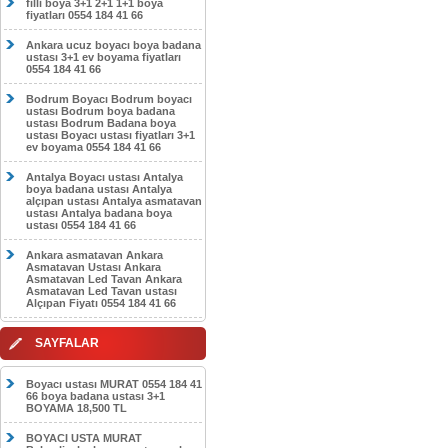
filli boya 3+1 2+1 1+1 boya
fiyatları 0554 184 41 66
Ankara ucuz boyacı boya badana
ustası 3+1 ev boyama fiyatları
0554 184 41 66
Bodrum Boyacı Bodrum boyacı
ustası Bodrum boya badana
ustası Bodrum Badana boya
ustası Boyacı ustası fiyatları 3+1
ev boyama 0554 184 41 66
Antalya Boyacı ustası Antalya
boya badana ustası Antalya
alçıpan ustası Antalya asmatavan
ustası Antalya badana boya
ustası 0554 184 41 66
Ankara asmatavan Ankara
Asmatavan Ustası Ankara
Asmatavan Led Tavan Ankara
Asmatavan Led Tavan ustası
Alçıpan Fiyatı 0554 184 41 66
SAYFALAR
Boyacı ustası MURAT 0554 184 41
66 boya badana ustası 3+1
BOYAMA 18,500 TL
BOYACI USTA MURAT