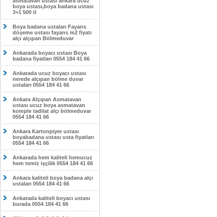
asmatavan ustası ankara ucuz
boya ustası,boya badana ustası
3+1 500 tl
Boya badana ustaları Fayans
döşeme ustası fayans m2 fiyatı
alçı alçıpan Bölmeduvar
Ankarada boyacı ustası Boya
badana fiyatları 0554 184 41 66
Ankarada ucuz boyacı ustası
nerede alçıpan bölme duvar
ustaları 0554 184 41 66
Ankara Alçıpan Asmatavan
ustası ucuz boya asmatavan
komple tadilat alçı bölmeduvar
0554 184 41 66
Ankara Kartonpiyer ustası
boyabadana ustası usta fiyatları
0554 184 41 66
Ankarada hem kaliteli hemucuz
hem temiz işçilik 0554 184 41 66
Ankara kaliteli boya badana alçı
ustaları 0554 184 41 66
Ankarada kaliteli boyacı ustası
burada 0554 184 41 66