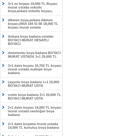
3+1 ev boyası 19,000 TL Boyacı
murat ustada sokullu
boya,ankara sokullu boyacı,
dikmen boya,ankara dikmen
boyacı,0554 184 41 66 18,000 TL
boyacı murat ustada
Ankara boya badana ustaları
BOYACI MURAT HESAPLI
BOYACI
demetevler boya badana BOYACI
MURAT USTADA 3+1 25,000 TL
3+1 daire boyası 16,750 TL boyacı
murat ustada maltepe boya
badana
çayyolu boya badana 1+1 15,000
BOYACI MURAT USTA
ostim boya badana 3+1 20,000 TL
BOYACI MURAT USTA
2+1 daire boyası 14,000 TL boyacı
murat ustada tandoğan boya
badana
2+1 daire boyama murat ustada
14,500 TL kurtuluş boya badana