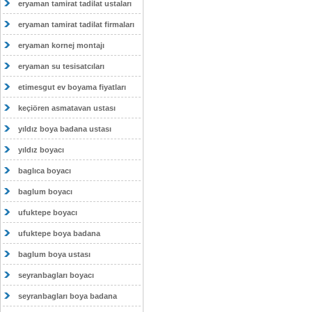
eryaman tamirat tadilat ustaları
eryaman tamirat tadilat firmaları
eryaman kornej montajı
eryaman su tesisatcıları
etimesgut ev boyama fiyatları
keçiören asmatavan ustası
yıldız boya badana ustası
yıldız boyacı
baglıca boyacı
baglum boyacı
ufuktepe boyacı
ufuktepe boya badana
baglum boya ustası
seyranbagları boyacı
seyranbagları boya badana