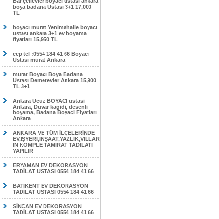
Bahçelievler boyacı ustası ankara
boya badana Ustası 3+1 17,000
TL
boyacı murat Yenimahalle boyacı
ustası ankara 3+1 ev boyama
fiyatları 15,950 TL
cep tel :0554 184 41 66 Boyacı
Ustası murat Ankara
murat Boyacı Boya Badana
Ustası Demetevler Ankara 15,900
TL 3+1
Ankara Ucuz BOYACI ustasi
Ankara, Duvar kagidi, desenli
boyama, Badana Boyaci Fiyatları
Ankara
ANKARA VE TÜM İLÇELERİNDE
EV,İŞYERİ,İNŞAAT,YAZLIK,VİLLAR
IN KOMPLE TAMİRAT TADİLATI
YAPILIR
ERYAMAN EV DEKORASYON
TADİLAT USTASI 0554 184 41 66
BATIKENT EV DEKORASYON
TADİLAT USTASI 0554 184 41 66
SİNCAN EV DEKORASYON
TADİLAT USTASI 0554 184 41 66