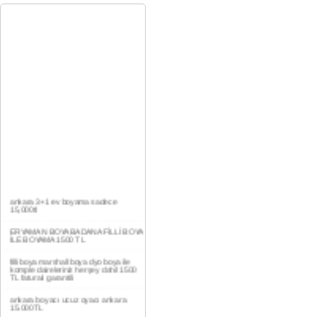
ankara 3+1 ev boyama sadece
15,000tl
ERYAMAN BOYA BADANA FİLLİ BOYA
İLE BOYAMA 1500 TL
filli boya marshall boya dyo boya ile
komple daireleriniz herşey dahil 1500
TL faturalı garantili
ankara boyacı ucuz oyacı ankara
15.000TL
YAŞAMKENT DAİRE BOYAMA 1000TL
EV,İŞYERİ BOYA BADANA USTASI