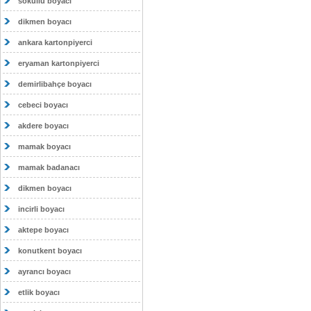
sokullu boyacı
dikmen boyacı
ankara kartonpiyerci
eryaman kartonpiyerci
demirlibahçe boyacı
cebeci boyacı
akdere boyacı
mamak boyacı
mamak badanacı
dikmen boyacı
incirli boyacı
aktepe boyacı
konutkent boyacı
ayrancı boyacı
etlik boyacı