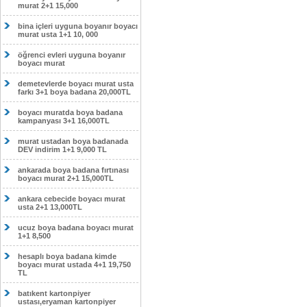
murat 2+1 15,000
bina içleri uyguna boyanır boyacı
murat usta 1+1 10, 000
öğrenci evleri uyguna boyanır
boyacı murat
demetevlerde boyacı murat usta
farkı 3+1 boya badana 20,000TL
boyacı muratda boya badana
kampanyası 3+1 16,000TL
murat ustadan boya badanada
DEV indirim 1+1 9,000 TL
ankarada boya badana fırtınası
boyacı murat 2+1 15,000TL
ankara cebecide boyacı murat
usta 2+1 13,000TL
ucuz boya badana boyacı murat
1+1 8,500
hesaplı boya badana kimde
boyacı murat ustada 4+1 19,750
TL
batıkent kartonpiyer
ustası,eryaman kartonpiyer