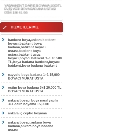
0554 184 41 66
AKDERE DAİRE BOYAMA 1000TL
EV,İŞYERİ BOYA BADANA USTASI
0554 184 41 66
HİZMETLERİMİZ
CEBECİ DAİRE BOYAMA 1000TL
EV,İŞYERİ BOYA BADANA USTASI
0554 184 41 66
batıkent boya,ankara batıkent
boyacı,batıkent boya
HASKÖY DAİRE BOYAMA 1000TL
badana,batıkent boyacı
EV,İŞYERİ BOYA BADANA USTASI
ustası,batıkent boya
0554 184 41 66
ustası,batıkent ucuz
boyacı,boyacı batıkent,3+1 18.500
GÖLBAŞI DAİRE BOYAMA 1000TL
TL,boya badana batıkent,boyacı
EV,İŞYERİ BOYA BADANA USTASI
batıkent,boya badana batıkent
0554 184 41 66
çayyolu boya badana 1+1 15,000
SOKULLU DAİRE BOYAMA 1000TL
BOYACI MURAT USTA
EV,İŞYERİ BOYA BADANA USTASI
0554 184 41 66
ostim boya badana 3+1 20,000 TL
BOYACI MURAT USTA
ankara boyacı boya nasıl yapılır
3+1 daire boyama 15,000tl
ankara iç cephe boyama
ankara boyacı,ankara boya
badana,ankara boya badana
ustası