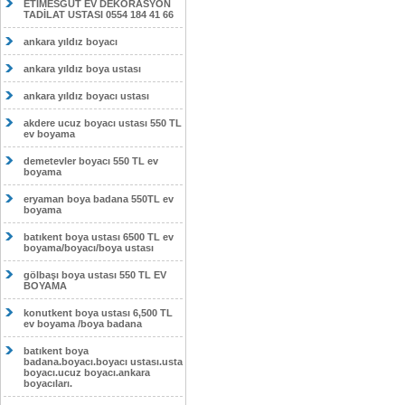
ETİMESĞUT EV DEKORASYON
TADİLAT USTASI 0554 184 41 66
ankara yıldız boyacı
ankara yıldız boya ustası
ankara yıldız boyacı ustası
akdere ucuz boyacı ustası 550 TL
ev boyama
demetevler boyacı 550 TL ev
boyama
eryaman boya badana 550TL ev
boyama
batıkent boya ustası 6500 TL ev
boyama/boyacı/boya ustası
gölbaşı boya ustası 550 TL EV
BOYAMA
konutkent boya ustası 6,500 TL
ev boyama /boya badana
batıkent boya
badana.boyacı.boyacı ustası.usta
boyacı.ucuz boyacı.ankara
boyacıları.