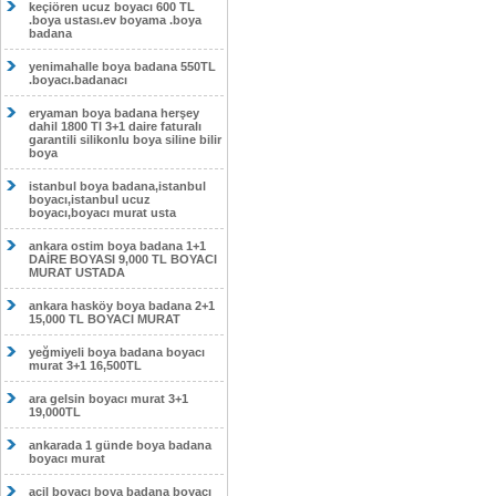
keçiören ucuz boyacı 600 TL
.boya ustası.ev boyama .boya
badana
yenimahalle boya badana 550TL
.boyacı.badanacı
eryaman boya badana herşey
dahil 1800 Tl 3+1 daire faturalı
garantili silikonlu boya siline bilir
boya
istanbul boya badana,istanbul
boyacı,istanbul ucuz
boyacı,boyacı murat usta
ankara ostim boya badana 1+1
DAİRE BOYASI 9,000 TL BOYACI
MURAT USTADA
ankara hasköy boya badana 2+1
15,000 TL BOYACI MURAT
yeğmiyeli boya badana boyacı
murat 3+1 16,500TL
ara gelsin boyacı murat 3+1
19,000TL
ankarada 1 günde boya badana
boyacı murat
acil boyacı boya badana boyacı