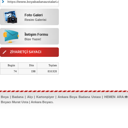
https://www.boyabadanaustalari.com/
ZİYARETÇİ SAYACI
Bugün
Dün
Toplam
74
198
810.928
Boya | Badana | Alçı | Kartonpiyer | Ankara Boya Badana Ustası | HEMEN ARA:☎️
Boyacı Murat Usta | Ankara Boyacı.