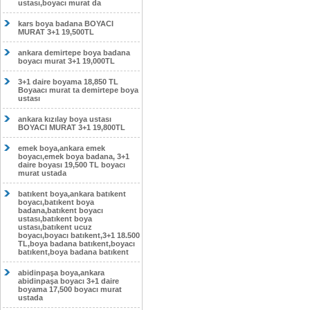
ustası,boyacı murat da
kars boya badana BOYACI
MURAT 3+1 19,500TL
ankara demirtepe boya badana
boyacı murat 3+1 19,000TL
3+1 daire boyama 18,850 TL
Boyaacı murat ta demirtepe boya
ustası
ankara kızılay boya ustası
BOYACI MURAT 3+1 19,800TL
emek boya,ankara emek
boyacı,emek boya badana, 3+1
daire boyası 19,500 TL boyacı
murat ustada
batıkent boya,ankara batıkent
boyacı,batıkent boya
badana,batıkent boyacı
ustası,batıkent boya
ustası,batıkent ucuz
boyacı,boyacı batıkent,3+1 18.500
TL,boya badana batıkent,boyacı
batıkent,boya badana batıkent
abidinpaşa boya,ankara
abidinpaşa boyacı 3+1 daire
boyama 17,500 boyacı murat
ustada