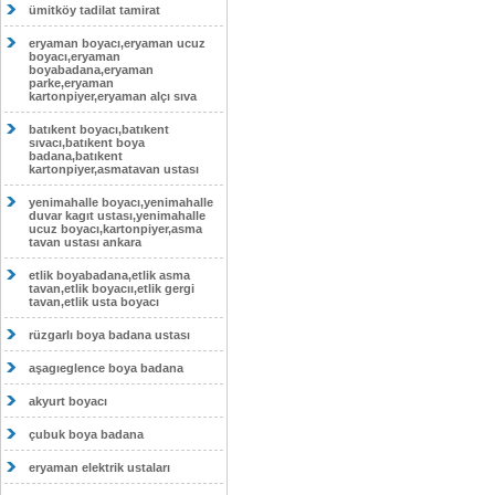
ümitköy tadilat tamirat
eryaman boyacı,eryaman ucuz
boyacı,eryaman
boyabadana,eryaman
parke,eryaman
kartonpiyer,eryaman alçı sıva
batıkent boyacı,batıkent
sıvacı,batıkent boya
badana,batıkent
kartonpiyer,asmatavan ustası
yenimahalle boyacı,yenimahalle
duvar kagıt ustası,yenimahalle
ucuz boyacı,kartonpiyer,asma
tavan ustası ankara
etlik boyabadana,etlik asma
tavan,etlik boyacıı,etlik gergi
tavan,etlik usta boyacı
rüzgarlı boya badana ustası
aşagıeglence boya badana
akyurt boyacı
çubuk boya badana
eryaman elektrik ustaları