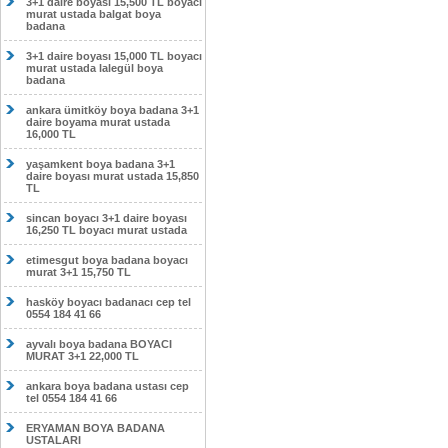
3+1 daire boyası 15,500 TL boyacı
murat ustada balgat boya
badana
3+1 daire boyası 15,000 TL boyacı
murat ustada lalegül boya
badana
ankara ümitköy boya badana 3+1
daire boyama murat ustada
16,000 TL
yaşamkent boya badana 3+1
daire boyası murat ustada 15,850
TL
sincan boyacı 3+1 daire boyası
16,250 TL boyacı murat ustada
etimesgut boya badana boyacı
murat 3+1 15,750 TL
hasköy boyacı badanacı cep tel
0554 184 41 66
ayvalı boya badana BOYACI
MURAT 3+1 22,000 TL
ankara boya badana ustası cep
tel 0554 184 41 66
ERYAMAN BOYA BADANA
USTALARI