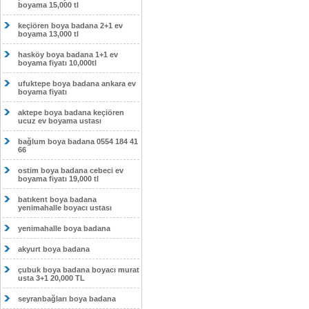
boyama 15,000 tl
keçiören boya badana 2+1 ev
boyama 13,000 tl
hasköy boya badana 1+1 ev
boyama fiyatı 10,000tl
ufuktepe boya badana ankara ev
boyama fiyatı
aktepe boya badana keçiören
ucuz ev boyama ustası
bağlum boya badana 0554 184 41
66
ostim boya badana cebeci ev
boyama fiyatı 19,000 tl
batıkent boya badana
yenimahalle boyacı ustası
yenimahalle boya badana
akyurt boya badana
çubuk boya badana boyacı murat
usta 3+1 20,000 TL
seyranbağları boya badana