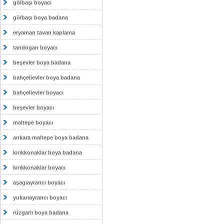
gölbaşı boyacı
gölbaşı boya badana
eryaman tavan kaplama
tandogan boyacı
beşevler boya badana
bahçelievler boya badana
bahçelievler boyacı
beşevler boyacı
maltepe boyacı
ankara maltepe boya badana
kırıkkonaklar boya badana
kırıkkonaklar boyacı
aşagıayrancı boyacı
yukarıayrancı boyacı
rüzgarlı boya badana